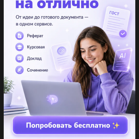
Таким чином, відносна вологість повітря при температурі
+20°C становить 1300 г/м³ або 100%.
Другие вопросы по теме География
Tomokl
08.06.2019 09:40
Как изменился топливо-энергетический мира в 20-21вв?...
Руфлер
08.06.2019 09:40