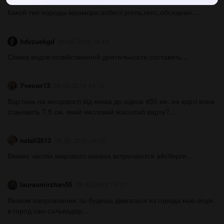
Какой тип породы мрамора,асбест,уголь,гипс,обсидиан....
hdvzuebgd
26.05.2019 14:10
Схема видов хозяйственной деятельности.составить...
Ученая13
26.05.2019 14:10
Відстань на місцевості від києва до одеси 450 км. на карті вона
становить 7,5 см. який числовий масштаб варти?...
natali2613
26.05.2019 14:10
Вкаких частях мирового океана встречаются айсберги...
lauraumirzhan55
26.05.2019 14:10
Вкаком напровлении ты будешь двигаться из города нью-йорк
в город сан-сальвадор...