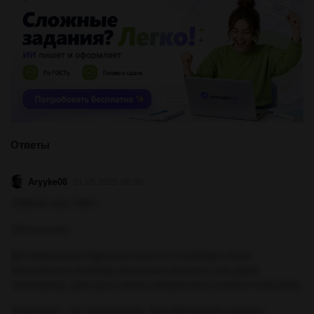
Ответы
Aryyke08
31.05.2023 06:00
1300г/м³ або 100%
Объяснение:
Для визначення відносної вологості необхідно знати
максимально можливу абсолютну вологість при даній
температурі. Для цього можна використати поняття точки роси.
Точка роси - це температура, при якій повітря повинно