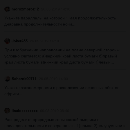
morozmoroz12
26.05.2019 14:10
Укажите параллель, на которой 1 мая продолжительность
дняравна продолжительности ночи....
Joker455
26.05.2019 14:10
При изображении направлений на плане северной стороны
условно считается: а)верхний край листа бумаги б)правый
край листа бумаги в)нижний край диста бумаги г)левый...
Saharok00711
26.05.2019 14:00
Укажите закономерности в росположении основных обэктов
африки...
lisafoxxxxxxxx
09.08.2019 06:40
Распределите природные зоны южной америки в
последовательности с севера на юг : 1)пампа 2)полупустыни и