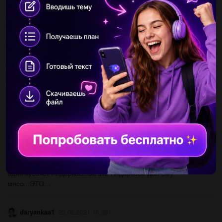
Другие вопросы по теме География
Aron91
10.07.2019 13:00
От чего отсчитывают широту: а) северного полюса; б) южного
полюса; в) экватора...
nastiarabadj
28.01.2021 09:22
На политической карте 2 ю.ш.38 в.д. - столица...
nastusya1709
23.02.2021 16:39
Ишй начüло и концовку скаки. «...Алдаркосё вытащил всё
мясо,бросил в казан сапогй бая... почЕМУ?«...Но он отдал
один кусочек Алдаркосе.За это Алдаркосё дал ему
мясо...ЭТО...
daryankaa1
23.02.2021 16:38