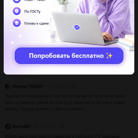
открытия​...
ВопросикиОтШколоты
19.10.2020 11:19
Місцевий час у м. Києві (30,5 сх.д.) 18 год. 40 Хв. Який поясний
час на цей момент намеридіані 176 сх. д. ?​...
pаvеl1
19.10.2020 11:19
Х. Колумб, Ф. Магеллан, Ш. Уалиханов енбектери мен ашкан
жерлери? ​...
Shkola17032004
19.10.2020 11:43
Задачи по географии И езе то что на фото На втором фото
просто скажите какой по Светы и картинка и по счету какая
сверху. Ну или можете с фото показать...
DashaB27
19.10.2020 11:46
Озеро дало имя расположенной в субъекте РФ равнине