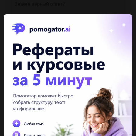
Другие вопросы по теме География
ashixminas
18.03.2021 12:48
Что определяет страны, осуществляющие между собой
торговые обмены?...
kottonkandy
18.03.2021 12:51
кто напишет фигню тому бан соч по географиирешите хоть что
нибудь​...
nastyarudckina
11.12.2020 16:16
Какие земли были открыты рускими Какое значение имели эти