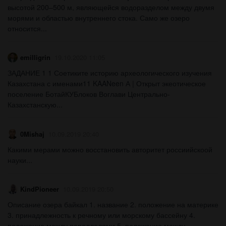
высотой 200–500 м, являющейся водоразделом между двумя
морями и областью внутреннего стока. Само же озеро
относится...
emilligrin
19.10.2020 11:05
ЗАДАНИЕ 1 1 Соетиките историю археологического изучения
Казахстана с именами11 KAANeen А | Открыт экеотическое
поселение БотайКУБлоков Воглави Центрально-
Казахстанскую...
0Mishaj
10.09.2019 20:40
Какими мерами можно восстановить авторитет россиийскоой
науки...
KindPioneer
10.09.2019 20:50
Описание озера байкал 1. название 2. положение на материке
3. принадлежность к речному или морскому бассейну 4.
положение между параллелями 5. положение между