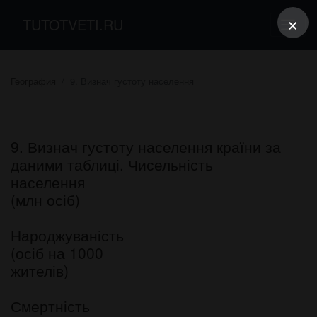
×
TUTOTVETI.RU
География
9. Визнач густоту населення
9. Визнач густоту населення країни за
даними таблиці. Чисельність
населення
(млн осіб)
Народжуваність
(осіб на 1000
жителів)
Смертність