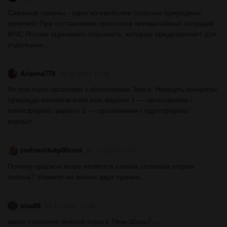
Снежные лавины - одно из наиболее опасных природных
явлений: При составлении прогнозов чрезвычайных ситуаций
МЧС России оценивает опасность, которую представляют для
отдельных...
Arianna779
28.04.2021 11:49
Як пов язані організми з оболонками Землі. Наведіть конкретні
приклади взаємозв’язків між: варіант 1 — організмами і
атмосферою; варіант 2 — організмами і гідросферою;
варіант...
zorlnaviitukp00zmd
02.11.2020 17:07
Почему красное море является самым соленым морем
океана? Укажите не менее двух причин...
nisa89
02.11.2020 17:06
какое строение земной коры в Тянь-Шань?​...