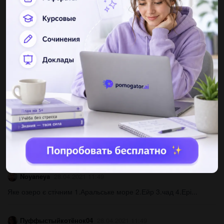
1. В чём различие между меридианами и параллелями по
форме на глобу- се; на карте полушарий? 2. Можно ли
провести меридиан и параллель в классе? 3. По карте
полушарий в атласе...
Фариза1111111
03.07.2019 20:50
Назовите минеральные ресурсы и агроклиматические условия
зарубежной европы...
trohy71
28.04.2021 11:47
Сравнение двух стран европпы, германии и италии !(описать
по фото)...
Noyaneya
28.04.2021 11:49
Яке озеро є стічним 1.Аральське море 2.Ейр 3.чад 4.Ері...
Пуффыстыйкотёнок04
28.04.2021 11:49