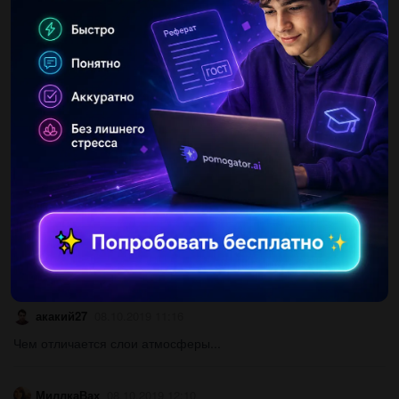
Другие вопросы по теме География
sssqwdsgdsgds
08.10.2019 11:26
1)земля- расположена на окраине )наша галактика-...
89508122482
08.10.2019 12:10
Написать сочинение, в какие отрасли машиностроение
казахстан вы бы рискнула вложить свои средства. ​...
акакий27
08.10.2019 11:16
Чем отличается слои атмосферы​...
МиллкаВах
08.10.2019 12:10