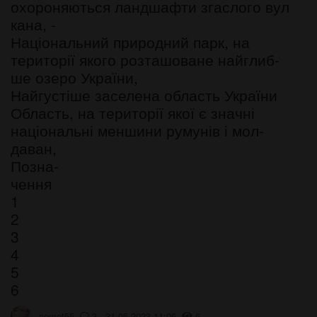
охороняються ландшафти згаслого вул
кана, -
Національний природний парк, на
території якого розташоване найглиб-
ше озеро України,
Найгустіше заселена область України
Область, на території якої є значні
національні меншини румунів і мол-
даван,
Позна-
чення
1
2
3
4
5
6
comet55
3 31.05.2023 11:06
6