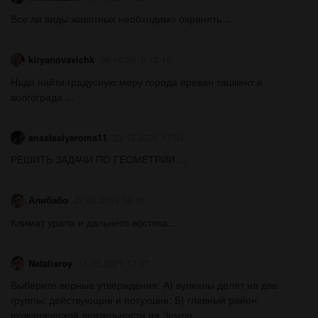
Все ли виды животных необходимо охранять...
kiryanovavichk
08.10.2019 12:10
Надо найти градусную меру города ереван ташкент и
волгограда ​...
anastasiyaroma11
23.12.2020 17:04
РЕШИТЬ ЗАДАЧИ ПО ГЕОМЕТРИИ ​...
Алибабо
22.05.2019 08:46
Климат урала и дальнего востока...
Nataliaroy
11.03.2021 17:37
Выберите верные утверждения: А) вулканы делят на две
группы: действующие и потухшие; Б) главный район
вулканической деятельности на Земле