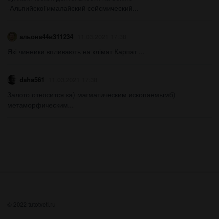
-АльпийскоГималайский сейсмический...
альона44в311234
11.03.2021 17:38
Які чинники впливають на клімат Карпат ​...
daha561
11.03.2021 17:38
Залото относится ка) магматическим ископаемымб)
метаморфическим​...
© 2022 tutotveti.ru