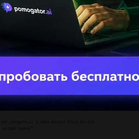
уч
На
фу
Кі
бо
Че
во
est (dangereux). 3) Nina est une (haut) fille très
 un café (serré)?...