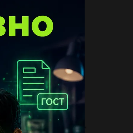
опулярные вопросы
анатории число взрослых относится к детям
к 9: 4 сколько взрослых если детй...