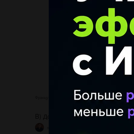
Французский язык
B) Дополните предложения
B) Дополните предложения нужн
mrden4uk1
3 05.05.2022 19:17
4