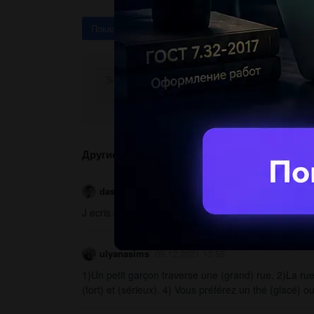
Показать ответы (3)
Другие вопросы по теме Французский язык
dashaananasic18
09.12.2021 13:43
J ecris ce que les enfants veulent faire...
ulyanasims
09.12.2021 13:55
1)Un petit garçon traverse une (grand) rue. 2)La rue 
(fort) et (sérieux). 4) Vous préférez un thé (glacé) ou