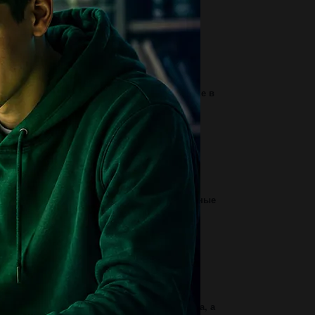
1
кие процессы происходят при денатурации
лка...
3
о сможет решить этот пример в столбик! а не в
21350-(15125: 25+302*804-986:...
1
ootball clubs could soon bring a whole new
aning to the __1__ ‘match of the...
3
ъясните слова и выражения , использованные
устовским , и включите их в свой...
3
ревести. 100 . your sister may spend longer
urs on the computer because of...
2
бочий может выполнить весь заказ за 3 часа, а