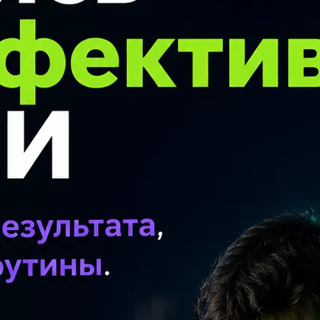
ыми предлогами. Переведите их.
П
Вс
ка