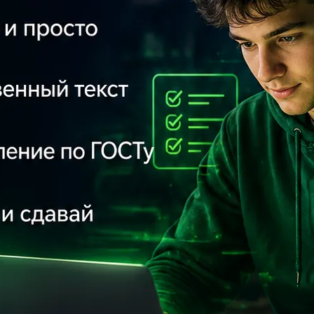
Ка
бе
Кт
71
f
me
Об
па
Пе
ho
Ра