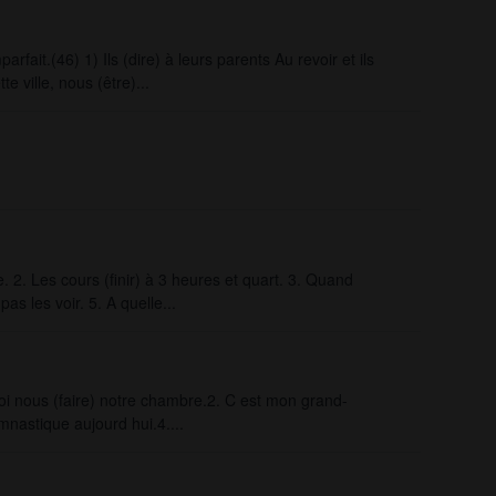
ait.(46) 1) Ils (dire) à leurs parents Au revoir et ils
e ville, nous (être)...
 2. Les cours (finir) à 3 heures et quart. 3. Quand
as les voir. 5. A quelle...
oi nous (faire) notre chambre.2. C est mon grand-
ymnastique aujourd hui.4....