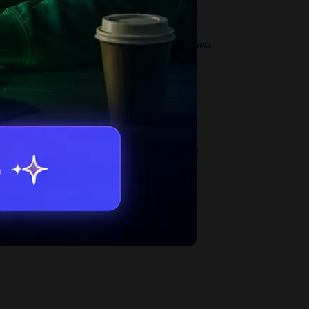
еник за 7 часов. какую часть...
1
йдите промежутки монотонности и экстремума
нкции. y=4x2-2x2+3...
2
сі жер св жануарлар аттарын тасымалдау ға
лама мысалдар келтіріп жаз...
3
рез первую трубу бассейн можно наполнить
дой за 6 ч, а через вторую трубу бассейн...
2