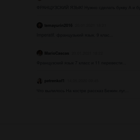
ФРАНЦУЗСКИЙ ЯЗЫК! Нужно сделать букву А и букв
temayurin2016
20.01.2021 18:21
Imperatif. французький язык. 9 клас​...
MarioCascas
20.01.2021 18:22
Французский язык 7 класс и 11 перевести...
petrenkof1
14.05.2020 09:45
Что вылилось На костре рассказ Бежин луг​...