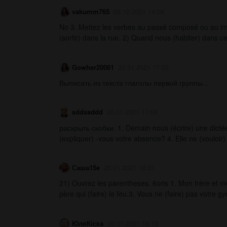
vakumm765
09.12.2021 14:04
No 3. Mettez les verbes au passé composé ou au imparf
(sortir) dans la rue. 2) Quand nous (habiter) dans cett
Gowher20061
20.01.2021 17:53
Выписать из текста глаголы первой группы...
sddssddd
20.01.2021 17:58
раскрыть скобки. 1. Demain nous (écrire) une dictée.
(expliquer) -vous votre absence? 4. Elle ne (vouloir) p
Саша15e
20.01.2021 18:03
21) Ouvrez les parentheses. 6oris 1. Mon frère et m
père qui (faire) le feu.3. Vous ne (faire) pas votre g
ЮляКіска
20.01.2021 18:10