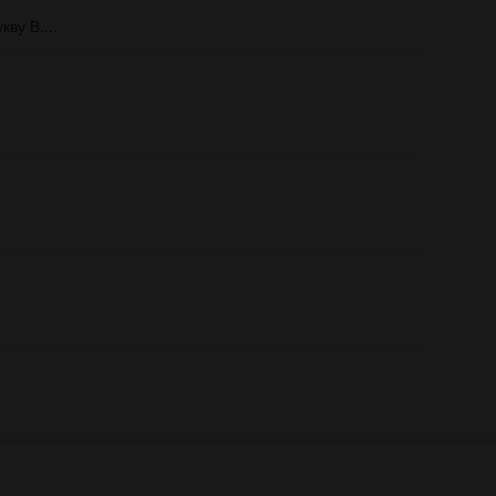
у В.​...