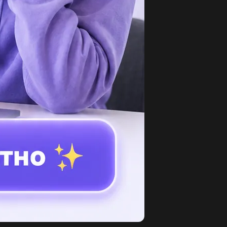
000-999)+18*47=...
3
зовите основные словооброзования.
полнительные высказывания...
2
чему нервная система насекомых устроена
ожнее чем у ракообразных...
3
п ұлтты қазақ елінде тұрамын. люди ,...
3