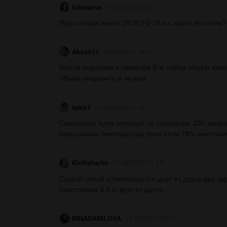
Ildessova
15.09.2019 04:10
Ядро атома имеет 20,810-19 кл. какой это атом? 
Akosh11
15.09.2019 04:10
Масса керосина в канистре 8 кг найти объем кани
объём возразить в литрах....
tatos1
15.09.2019 04:10
Свинцовая пуля летящая со скоростью 200 метров
повысилась температура пули если 78% кинетичес
Kirillsharko
15.09.2019 04:10
Скакой силой отталкиваются друг от друга два з
расстоянии 0,3 м друг от друга...
INNADANILOVA
15.09.2019 04:10