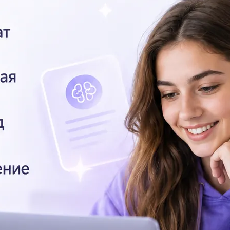
мати однакову кінетичну енергію?
Ку
пу
Ка
до
Ка
се
Ка
пл
10
ку
По