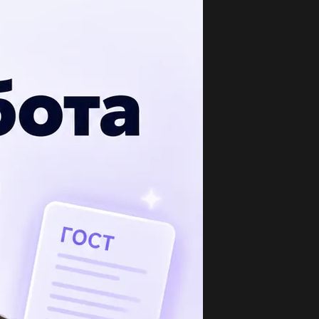
опулярные вопросы
ределите значение вводного слова в
едложении .я к сожалению долден...