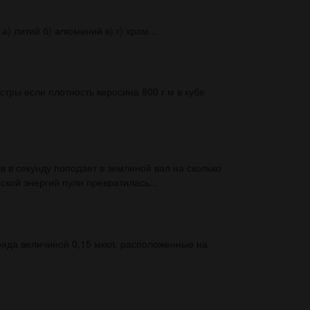
а) литий б) алюминий в) г) хром...
стры если плотность керосина 800 г м в кубе
 в секунду поподает в земляной вал на сколько
кой энергий пули превратилась...
аряда величиной 0,15 мккл, расположенные на