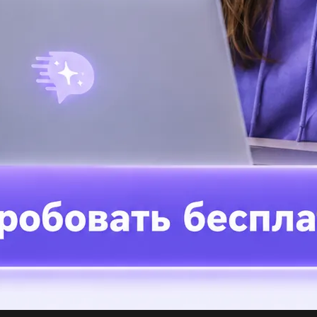
(1
На
до
По
сл
Кө
ство вещества...