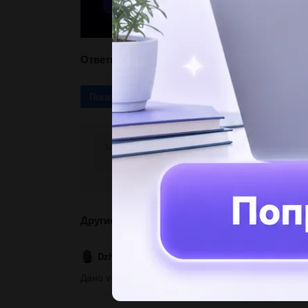
Ответы
Показать ответы (3)
Другие вопросы по теме Физика
Dzhemre69
15.09.2019 04:10
Дано v=5 л n=3×10 18 степени м в 3 найти количе