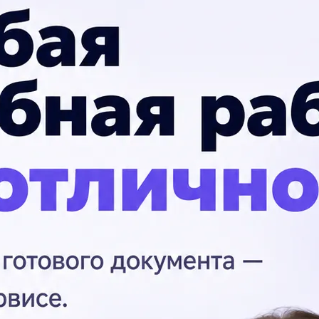
буває на висоті 20 метрів. Визначити
П
Оп
пр