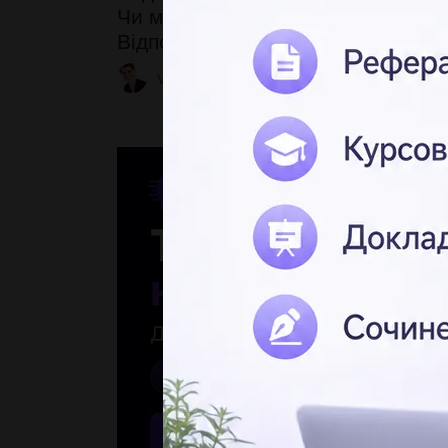
Чи можуть два тіла різної маси 
Відповідь обґрунтуйте
ViktorrriaQueen
2 31.05.2023 02:21
3