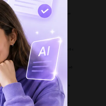
2
да будут двигаться отрицательно заряженные
шинки , попавшие в...
2
к сделать чтобы получилось 5+5+5=550
бавив одну палочку....
1
кой пут пройдет свободно тело за 4 секунды 0 с
кунда ускорение...
3
кие чувства испытывает тарас бульба узнав об
енении остапа...
2
0 миллиметров в кубе плюс 10 сантиметров в
бе сколько будет...
3
рядок вычесления 205*14+2*(3874-3072)= 275*