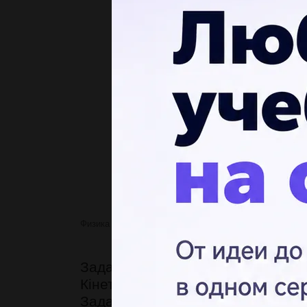
Физика
Задача 1 Тіло масою 100
Задача 1 Тіло масою 100 г. пере
Кінетичну енергію
Задача 2