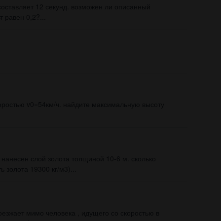
составляет 12 секунд. возможен ли описанный
 равен 0,2?...
коростью v0=54км/ч. найдите максимальную высоту
 нанесен слой золота толщиной 10-6 м. сколько
 золота 19300 кг/м3)...
езжает мимо человека , идущего со скоростью в