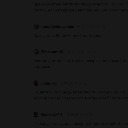
Время разгона автомобиля до скорости 120 км/ч 
разгон, если коэффициент трения шин об асфальт
konoplynkoyanoka
15.09.2019 04:10
Вавс угол а 60 ас=4, ав=3. найти вс...
Dimkaumnik1
15.09.2019 04:10
Мяч запустили вертикально вверх с начальной с
подъема....
софилка
15.09.2019 04:10
На деталь, площадь поверхности которой 20 см2,
атомов золота содержится в этом слое? (плотность
Жибек20041
15.09.2019 04:10
Поезд, двигаясь равномерно и пряиолинейно, про