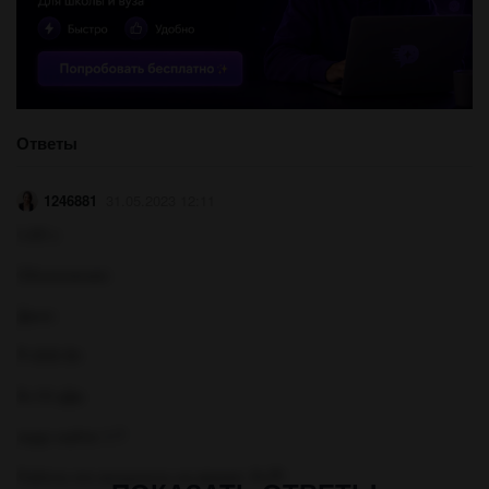
Ответы
1246881
31.05.2023 12:11
t=20 с
Объяснение:
Дано:
P=500 Вт
A=10 кДж
надо найти: t-?
Работа это мощность на время: A=Pt