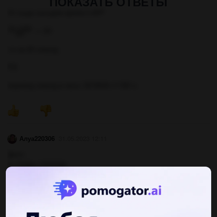
ПОКАЗАТЬ ОТВЕТЫ
От сюда находим время t=A/P
т.е за 20 секунд
P.S
перевод секунд в часы: 20/3600=1/180 ч.
Алуа220306
31.05.2023 12:11
Дано:
А=10кДж=10000Дж
N=500Вт
Знайти:
ПОКАЗАТЬ ОТВЕТЫ
t-?
N=A/t→t=A/N=10000Дж/500Вт=20с