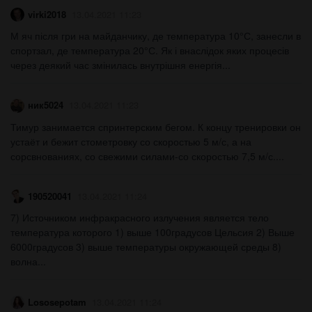
virki2018
13.04.2021 11:23
М яч після гри на майданчику, де температура 10°С, занесли в
спортзал, де температура 20°С. Як і внаслідок яких процесів
через деякий час змінилась внутрішня енергія...
ник5024
13.04.2021 11:23
Тимур занимается спринтерским бегом. К концу тренировки он
устаёт и бежит стометровку со скоростью 5 м/с, а на
сорсвнованиях, со свежими силами-со скоростью 7,5 м/с....
190520041
13.04.2021 11:24
7) Источником инфракрасного излучения является тело
температура которого 1) выше 100градусов Цельсия 2) Выше
6000градусов 3) выше температуры окружающей среды 8)
волна...
Lososepotam
13.04.2021 11:24