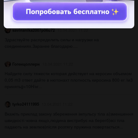
распад фтора 19 95) бета распад магния 26 126) Гама
распад...
savinanika2007p06u72
13.04.2021 11:22
Здраствуйте распределить силы и нагрузки на
соединениях.Заранее благодарю....
Гогенцоллерн
13.04.2021 11:22
Найдите силу тяжести которая действует на керосин объемом
0,05 m3 ответ дайте в нютонахт плотность киросина 800 ег /м3
принятьg=10H/кг​...
tyrko24111995
13.04.2021 11:22
Вкажіть приклад закону збереження імпульсу тіла а)зменшення
швидкості човна якщо,людина вистрибує на берегб)всі тіла
падають на землюв)після розтягу пружина повертається...