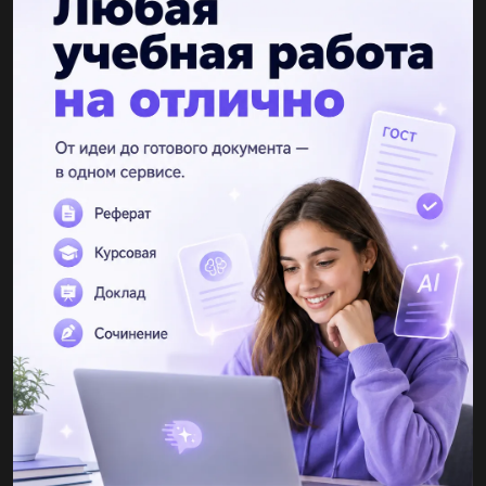
Другие вопросы по теме Физика
polinfasdfg
13.04.2021 11:22
Автомобиль массой m =1500 кг идет со стоянки с постоянным
ускорением а = 2,0м/с² . Какова будет кинетическая энергия
автомобиля через время t =10 c ?...
megasashabori
13.04.2021 11:22
1)написать реакцию альфа распада натрия 22 11 2) бета
распад фтора 19 93) гамма распад алюминия 27 134) альфа