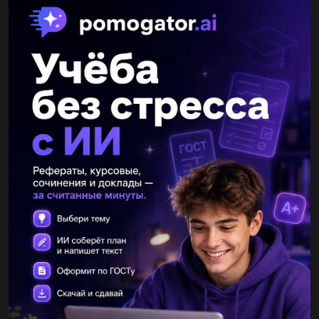
alex2002fedorov
21.07.2019 00:40
Вэлектрической плитке,рассчитанной на напряжение ток
силой i1=6,0 a,а в плитке,рассчитанной на напряжение
u2=220в ток с силой i2=5,5 а.во сколько раз отличаются...
Юлиана95631
21.07.2019 00:40
Кдинамометру подвесили тело весом 4 н и объемом 200
см.каким будет показание динамометра,если тело полностью
погрузить в воду?...
Фыффыф
21.07.2019 00:40
Формула максимальной кинетической энергий...
gdaniiiurik123
25.12.2020 21:32
Чому склянка, впавши на підлогу, розбивається, а на подушку
– ні?...