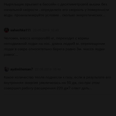
Ныряльщик прыгает в бассейн с десятиметровой вышки без
начальной скорости . определите его скорость у поверхности
воды. проанализируйте условие . сколько энергетических...
sahechka111
22.05.2019 10:40
Человек, масса которого80 кг, переходит с кормы
неподвижной лодки на нос. длина лодки9 м. перемещение
лодки в озере относительно берега равно 3м. масса лодки
равна:...
aydinlileman7
22.05.2019 10:40
Какое количество тепла поднесли к газу, если в результате его
внутренняя энергия увеличилась на 50 дж, газ при этом
совершил работу расширения 220 дж? ответ дать...