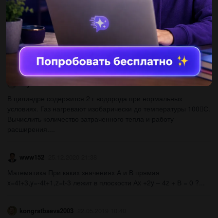
sabrinamaryan
25.12.2020 21:36
Снаряд запущен вертикально вверх с начальной скоростью
105 м/с. Найти путь снаряда за одиннадцатую секунду после
выстрела....
anya190804
25.12.2020 21:38
В цилиндре содержится 2 г водорода при нормальных
условиях. Газ нагревают изобарически до температуры 100С.
Вычислить количество затраченного тепла и работу
расширения....
www152
25.12.2020 21:38
Математика При каких значениях А и В прямая
x=4t+3,y=-4t+1,z=t-3 лежит в плоскости Аx +2y – 4z + В = 0 ?​...
kongratbaeva2003
22.05.2019 10:40