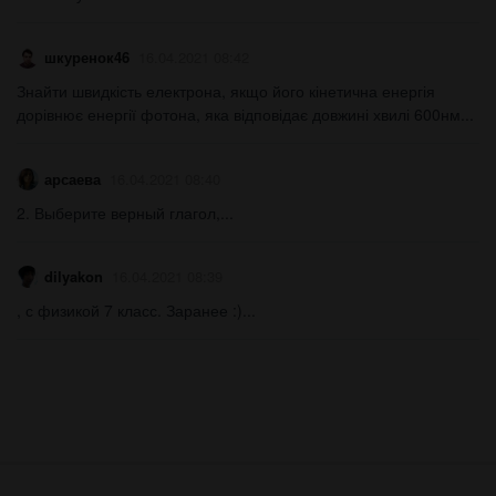
шкуренок46
16.04.2021 08:42
Знайти швидкість електрона, якщо його кінетична енергія
дорівнює енергії фотона, яка відповідає довжині хвилі 600нм...
арсаева
16.04.2021 08:40
2. Выберите верный глагол,​...
dilyakon
16.04.2021 08:39
, с физикой 7 класс. Заранее :)...