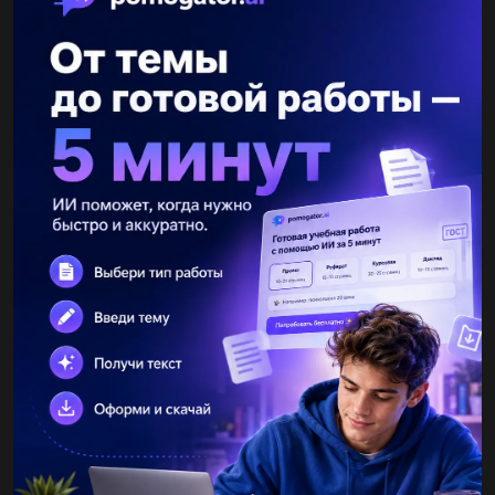
Другие вопросы по теме Физика
kaba4ok2001
22.05.2019 16:09
Вигре в крикет мяч отлетает от биты в горизонтальном
направлении на высоте 0.39 м над землей. скорость мяча 35
м/сек. мяч приземляется на землю через 0.28 сек. какое...
МВ080706
22.05.2019 16:09
Знайдіть ккд похилої площини, якщо для підняття по ній
вантажу масою 2,4 кг потрібно прикладати силу 8 н. довжина
похилої площини 2 м, висота – 50 см. прискорення вільного...
morozovaangeli1
22.05.2019 17:00
Чему равно среднее значение силы , возникающей в сетке
ворот если при попадании в ворота хоккейной шайбы массой
120г, летящей со скоростью 15м/с, сетка ворот
растягивается...