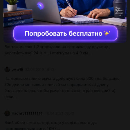
kulaevasvetlan
22.05.2019 16:10
Груз удерживают в равновесии с блока, изображённого на
рисунке,действуя силой f=8 н. чему равен вес груза?...
ksuha0812
22.05.2019 16:10
Вантаж масою 1,2 кг поклали на вертикальну пружину ,
жорсткість якої 24 кнм , і стиснули на 4,9 см...
эми46
22.05.2019 16:13
На меньшее плечо рычага действует сила 300н на большее
20н длина меньшего плеча 5 см определите: а) длину
большего плеча, чтобы рычаг остовался в равновесии? b)
если...
Настя5111111111
16.04.2021 08:42
Який об’єм шматка міді, якщо у воді на нього діє
виштовхувальна сила 10Н?...