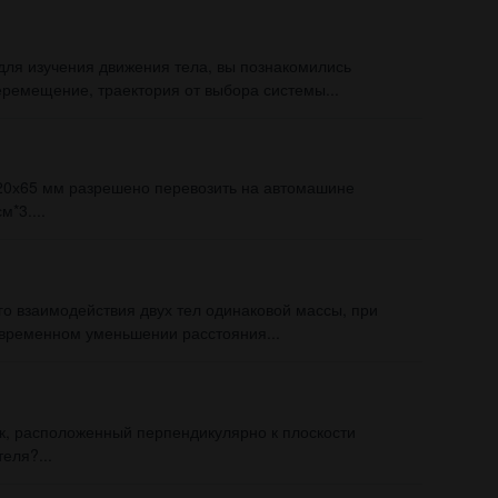
ля изучения движения тела, вы познакомились
еремещение, траектория от выбора системы...
20х65 мм разрешено перевозить на автомашине
м*3....
ого взаимодействия двух тел одинаковой массы, при
новременном уменьшении расстояния...
к, расположенный перпендикулярно к плоскости
еля?...