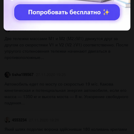
Какую закономерность при сравнении 1. напряжения 2.
сопротивления вы заметили? (лабораторная работа)....
daniilkornev05
27.11.2020 19:25
Две тележки массами M1 и M2 (M2≥M1) движутся друг за
другом со скоростями V1 и V2 (V2 ≥V1) соответственно. После
упругого столкновения тележки начинают двигаться в
противоположные...
tisha199567
27.11.2020 19:25
Автомобиль едет по мосту со скоростью 19 м/с. Какова
кинетическая и потенциальная энергия автомобиля, если его
масса — 1350 кг и высота моста — 8 м. Ускорение свободного
падения...
4553234
27.11.2020 19:26
Який шлях подолає ворона здійснивши 180 коливань крилами