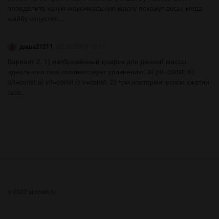
определите какую максимальную массу покажут весы, когда
шайбу отпустят....
даша21211
02.10.2019 19:17
Вариант 2. 1) изображённый график для данной массы
идеального газа соответствует уравнению: a) pv=const; б)
p/t=const в) v/t=const г) v=const. 2) при изотермическом сжатии
газа...
© 2022 tutotveti.ru