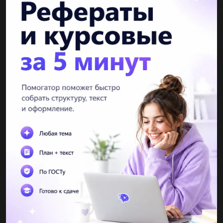
Показать ответы (3)
Другие вопросы по теме Физика
anyayakubchick
04.02.2021 17:04
Завдання 5. Автомобіль, маса якого 2 т, рухається під гору з
прискоренням 0,2 м/с, напрямленим угору вздовж похилої
площини. Визначте силу тяги, якщо нахил гори дорівнює вить
0,04.g=10...
qRinaTeinaq
04.02.2021 17:04