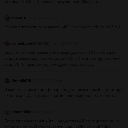
з періодом 0,2 с. Швидкість руху ворони 30км/год...
Тэхен10
02.10.2019 20:20
Какова плотность тела массой 400 кг если его объём 0,25 м3...
JamesBond007007007
02.10.2019 19:17
Cколько горячей воды необходимо долить к 100 л холодной
воды,чтобы общая температура =35 *с (температура горячей
воды 70 *с температура холодной воды 25 *с)...
Rombik075
02.10.2019 20:20
Лампочка карманного фонаря под напряжением 6 в горит при
силе тока 0, 5 а каково сопротивление спирали лампочки...
platonnikitos
02.10.2019 20:20
Полусфера массой m=3кг и радиусом r=20см закреплена на
весах. на ее край ставят маленькую шайбу массой 200г.