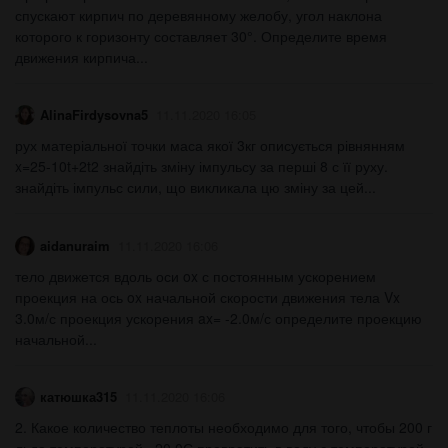
спускают кирпич по деревянному желобу, угол наклона
которого к горизонту составляет 30°. Определите время
движения кирпича...
AlinaFirdysovna5
11.11.2020 16:05
рух матеріальної точки маса якої 3кг описується рівнянням
x=25-10t+2t2 знайдіть зміну імпульсу за перші 8 с її руху.
знайдіть імпульс сили, що викликала цю зміну за цей...
aidanuraim
11.11.2020 16:06
тело движется вдоль оси ox с постоянным ускорением
проекция на ось ox начальной скорости движения тела Vx
3.0м/с проекция ускорения ax= -2.0м/с определите проекцию
начальной...
катюшка315
11.11.2020 16:06
2. Какое количество теплоты необходимо для того, чтобы 200 г