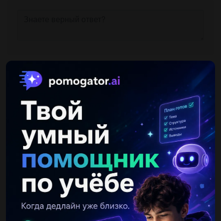
Другие вопросы по теме Физика
GrebenukMerry
13.04.2020 15:02
До пружини жорсткість 400 н/м підвішина гіря 0.8кг визначити
видовження пружини при підйомі гирі прискорення 0.2м/с^2
(g=9.8)...
BlueEyesCatОоак
13.04.2020 15:02
Ученик 8 класса на уроке труда изготовил электроплитку,
сопротивление спирали которой 5.Ом получить данные для
такого паспорта, если номинальная мощность этой
электроплитки...