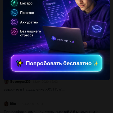
тая112
13.04.2020 15:03
Три источника тока (ε1=10 В, r=1 Ом; ε2=5 В, r=2 Ом; ε3=8 В,
r=1 Ом)и три реостата (R1= 4 Ом, R2= 6 Ом, R3= 8 Ом)
соединены, какпоказано на рисунке. Определить силы токов,...
braychenko1
13.04.2020 15:03
Сила тока в нагревательном элементе электрического
обогревателя равна 8,41 А. За какое время через поперечное
сечение нагревательного элемента проходит 2,83 ⋅1019
электронов?...
Sovergon233
13.04.2020 15:03
выразите в Па давление х,05 Н/см²​...
lfifа
13.04.2020 15:04
При разборке каменной стены высотой 2,5 м каменщики