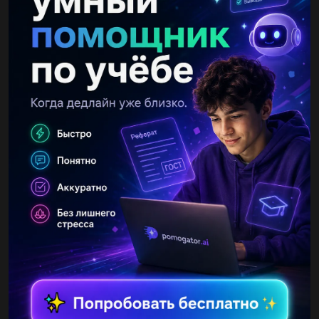
равен угол отражения луча?...
zalina163
25.09.2019 05:20
Как изменится кпд наклонной плоскости при возрастании
коэффицента трения скольжения ?...
Надя8686
20.10.2020 14:39
2569.95 Дж переведите в МДж очень нужно​...
alnoskoff
20.10.2020 14:38
Тело брошено вертикально вверх со скоростью 100 м/с. На
какой высоте его кинетическая энергия будет равна
потенциальной?( g=10м/с2 )​...
УизлиТиСпирс
20.10.2020 14:38
по физике.по формуле Q=qm.люди добрые вы где?​...