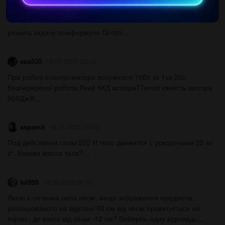
Человек12888888888
20.10.2020 14:38
решить задачу поиформуле Q=qm​...
ева520
18.05.2020 20:45
При роботі електромотора потужності 1КВт за 1хв 20с
безперервної роботи.Який ККД мотора?Тепло ємність мотора
600Дж/К​...
sspamit
18.05.2020 20:45
Под действием силы 200 Н тело движется с ускорением 25 м/
с². Какова масса тела?...
lol955
18.05.2020 20:45
Якою є оптична сила лінзи, якщо зображення предмета,
розташованого на відстані 60 см від лінзи проектується на
екран , до якого від лінзи -12 см? Виберіть одну відповідь:...