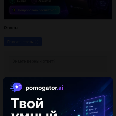
Ответы
Показать ответы (3)
Другие вопросы по теме Физика
nkaracheva
25.09.2019 05:20
Угол между и отражённым лучами составляет 60 градусо. чему