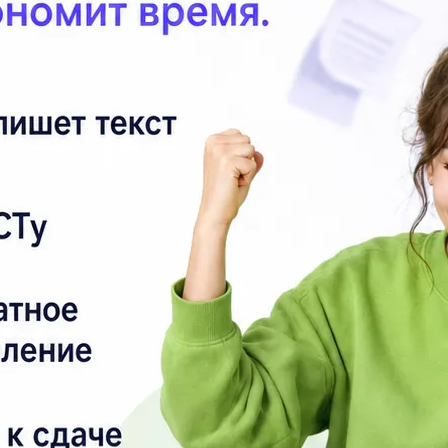
На
ст
Са
го
Y=
ве
Ка
Чт
10
Чт
ве