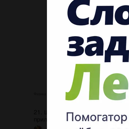
Физика
21. Швидкість виділення
21. Швидкість виділення теплоти
приладу не залежить. так чи ні