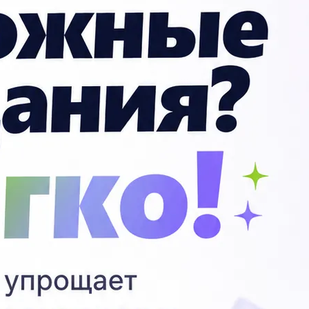
 від потужності електронагрівального
П
Вы
ар