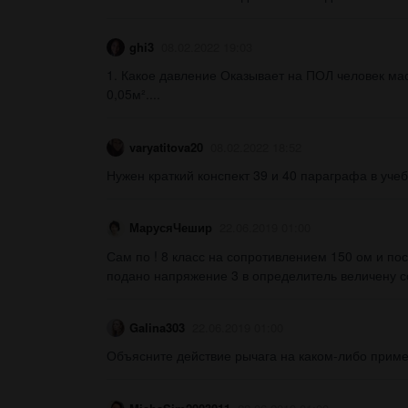
ghi3
08.02.2022 19:03
1. Какое давление Оказывает на ПОЛ человек мас
0,05м²....
varyatitova20
08.02.2022 18:52
Нужен краткий конспект 39 и 40 параграфа в учеб
МарусяЧешир
22.06.2019 01:00
Сам по ! 8 класс на сопротивлением 150 ом и п
подано напряжение 3 в определитель величену со
Galina303
22.06.2019 01:00
Объясните действие рычага на каком-либо приме