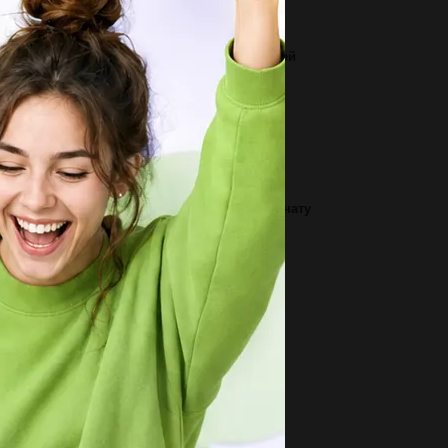
3
писать сочинение, на языке. тема герой моей
раны ,...
2
наторий находится на расстоянии 390 км от
рода чтобы туда доехать...
1
x2-1 можете найти по этой формуле координату
рхней части параболы?...
2
к называется колокольчик на шее коровы...
2
о бы собрать 100гр меда пчела посещает
00000 цветов.сколько гр...
2
о отображает xимическая формула
щества?...