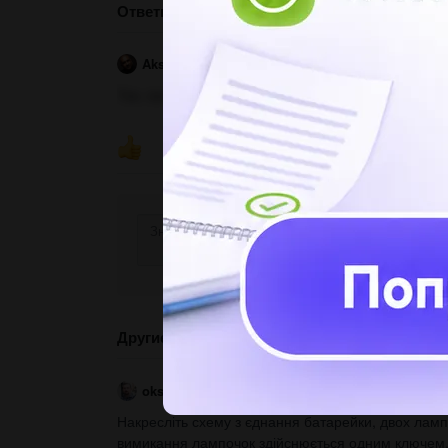
Ответы
Aksa2101
05.05.2022 13:00
Так, залежить
ПОКАЗ
Другие вопросы по теме Физика
okszav
08.02.2022 19:04
Накресліть схему з єднання батарейки, двох лампо
вимикання лампочок здійснюється одним ключем.