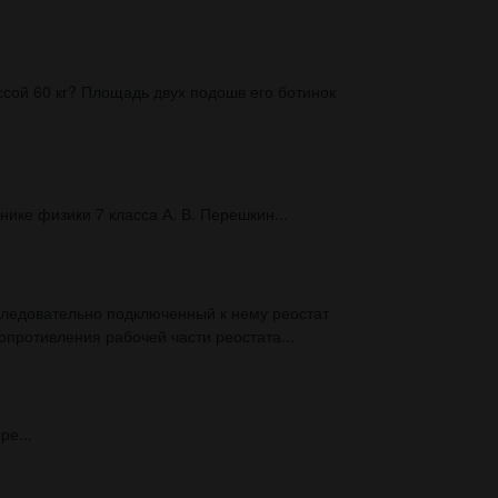
сой 60 кг? Площадь двух подошв его ботинок
нике физики 7 класса А. В. Перешкин...
оследовательно подключенный к нему реостат
противления рабочей части реостата...
ре...