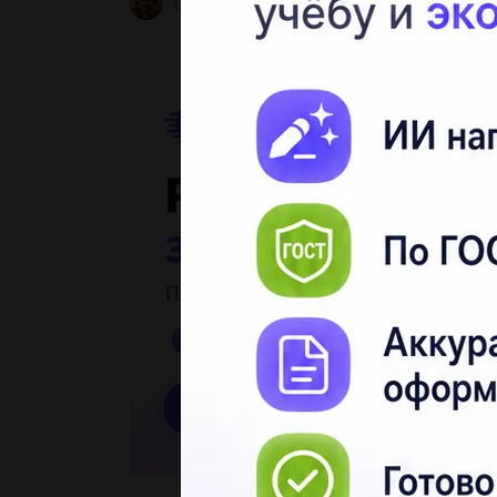
LOADPWNZ
2 05.05.2022 12:56
3