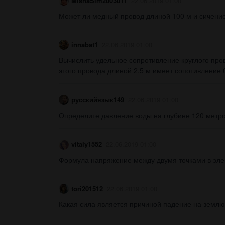
MishaSim2003011
22.06.2019 01:00
Может ли медный провод длиной 100 м и сичение
innabat1
22.06.2019 01:00
Вычислить удельное сопротивление круглого пров
этого провода длиной 2,5 м имеет сопотивление 0
русскийязык149
22.06.2019 01:00
Определите давление воды на глубине 120 метров
vitaly1552
22.06.2019 01:00
Формула напряжение между двумя точками в элек
tori201512
22.06.2019 01:00
Какая сила является причиной падение на землю 