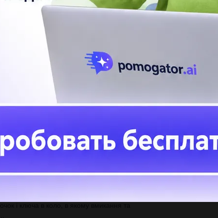
На
а=
АТЬ ОТВЕТЫ
En
Жа
то
чок і ключа в коло, в якому вмикання та
..