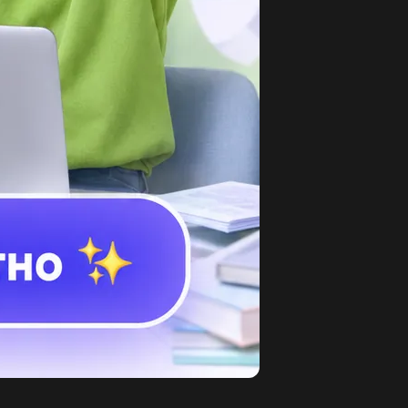
3
йди значения выражений а-7и а+8 при а=23,
60, а=57,а=92...
2
glish hello wot is yor neym? it is vardush...
3
воронок, пеликан, москит лишнее слово с
чки зрения языка...
2