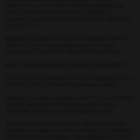
идеального газа, чтобы найти температуру водорода. Мы
знаем, что давление равно 300 кПа, или 300 000 Па.
Подставим значения в уравнение: (300 000 Па) * (80 литров) =
(10 моль) * R * T.
Универсальная газовая постоянная R примерно равна 8.31
Дж/(моль·К). Теперь решим уравнение относительно
температуры T: T = (300 000 * 80) / (10 * 8.31) ≈ 2897 К.
Ответ: температура водорода составляет примерно 2897 К.
2. У нас есть газ при давлении 0,2 МПа и температуре 15 °С, и
мы хотим узнать его объем при нормальных условиях.
Нормальные условия обозначаются как 0 °С и 1 атмосферное
давление. Для решения этой задачи мы также можем
использовать уравнение состояния идеального газа.
Давление 0,2 МПа равно 200 000 Па. Для преобразования
температуры из градусов Цельсия в кельвины, мы добавляем
273.15 к значению температуры. Таким образом, 15 °C = 15 +