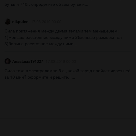
бутыли 740г. определите объем бутыли...
nikputen
17.08.2019 00:00
Сила притяжения между двумя телами тем меньше,чем:
1)меньше расстояние между ними 2)меньше размеры тел
3)больше расстояние между ними...
Anastasia191327
17.08.2019 00:00
Сила тока в электролампе 5 а , какой заряд пройдет через неё
за 10 мин? оформите и решите, !...