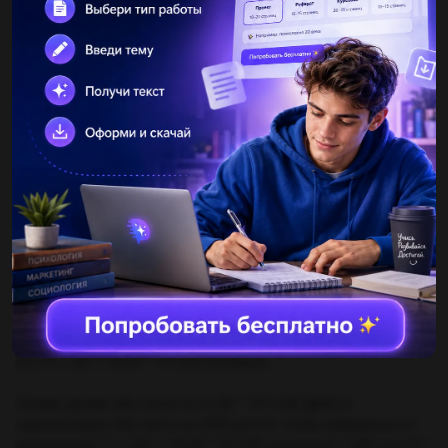
использовать это, чтобы найти массу одной молекулы азота.
Конечно, у нас нет абсолютных данных, чтобы найти значение
постоянной Больцмана k, поэтому мы можем использовать
значение k = 1,38 * 10^(-23) Дж/К.
Теперь мы можем преобразовать формулу к виду m = 3kT /
v^2 и подставить известные значения: m = (3 * (1,38 * 10^(-23)
Дж/К) * T) / (450 м/с)^2.
Мы также знаем, что молярная масса азота N2 равна
приблизительно 28 г/моль. Мы можем использовать это
значение, чтобы найти массу одной молекулы азота: m = 28 г /
(6.02 * 10^(23) молекул)
Теперь мы можем приравнять два значения m и решить
уравнение относительно T: (3 * (1,38 * 10^(-23) Дж/К) * T) / (450
м/с)^2 = 28 г / (6.02 * 10^(23) молекул)
Теперь делим обе части на (1,38 * 10^(-23) Дж/К) и
перемножаем обе части на (450 м/с)^2, чтобы избавиться от
множителей: T = (28 г / (6.02 * 10^(23) молекул)) * (450 м/с)^2 /