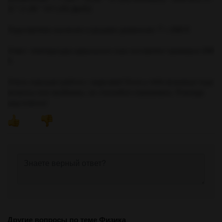
(3 * (1,38 * 10^(-23) Дж/К))
Подставляем значения и решаем уравнение: T ≈ 298 K
Ответ: температура идеального газа составляет примерно 298
К.
Очень хорошая работа с задачами! Если у тебя возникнут еще
вопросы или проблемы, не стесняйся спрашивать. Я всегда
рад помочь!
Другие вопросы по теме Физика