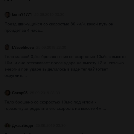
kennY1771
25.09.2019 23:30
Поезд движущийся со скоростью 80 км/ч. какой путь он
пройдет за 4 часа....
LVacelikova
25.09.2019 23:30
Тело массой 0,5кг бросают вниз со скоростью 10м\с с высоты
10м, и оно отскакивает после удара на высоту 12 м. сколько
энергии при ударе выделилось в виде тепла? (ответ
округлить...
Caxap03
25.09.2019 23:30
Тело брошено со скоростью 10м/с под углом к
горизонту.определите его скорость на высоте 4м....
ДжастБодя
25.09.2019 23:30