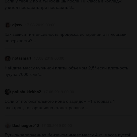
Если у тебя 2 по а ты уходишь после 10 класса в колледж
учител поставить три поставить 3...
djsxv
17.08.2019 00:00
Как зависит интенсивность процесса испарения от площади
поверхности?...
notasmart
17.08.2019 00:00
Найдите массу чугунной плиты объемом 2,5³ если плотность
чугуна 7000 кг/м³...
polishuklekha2
17.08.2019 00:00
Если от положительного иона с зарядом +1 оторвать 1
электрон, то заряд иона станет равным...
Dashaegor540
17.08.2019 00:00
Бутыль заполненная бензином имеет массу 4 кг. масса пустой