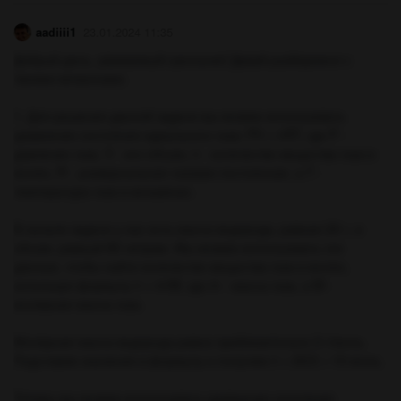
aadiiii1
23.01.2024 11:35
Добрый день, уважаемый школьник! Давай разберемся с
твоими вопросами.
1. Для решения данной задачи мы можем использовать
уравнение состояния идеального газа: PV = nRT, где P -
давление газа, V - его объем, n - количество вещества газа в
молях, R - универсальная газовая постоянная, а T -
температура газа в кельвинах.
В начале задачи у нас есть масса водорода, равная 20 г, и
объем, равный 80 литрам. Мы можем использовать эти
данные, чтобы найти количество вещества газа в молях,
используя формулу n = m/M, где m - масса газа, а M -
молярная масса газа.
Молярная масса водорода равна приблизительно 2 г/моль.
Подставим значения в формулу и получим n = 20/2 = 10 моль.
Теперь мы можем использовать уравнение состояния