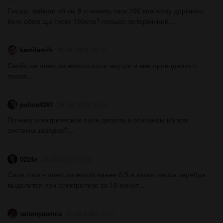
Газ,що займає об єм 8 л чинить тиск 100 кпа.чому дорівнює
його обєм ща тиску 160кпа? процес ізотермічний...
kamilamih
26.09.2019 19:10
Свойства электрического поля внутри и вне проводника с
током...
polina4281
26.09.2019 19:10
Почему электрическое поле диполя в основном вблизи
системы зарядов?...
0224n
26.09.2019 19:10
Сила тока в электрической ванне 0,5 а.какая масса серебра
выделится при электролизе за 10 минут...
залипушечка
26.02.2020 10:57