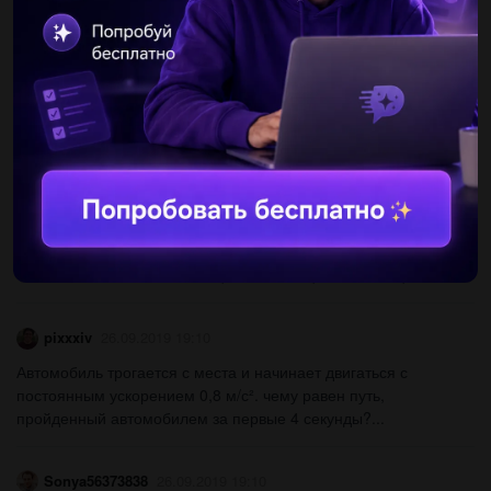
AndreiBrazhnikov1
03.08.2019 23:40
Координата тела изменяется с течением времени согласно
формуле x равно 10 минус 4t. в какой момент времени
координата этого тела будет равна нулю...
Arina2008egor
26.09.2019 19:10
Протон в магнитном поле с индукцией 0,04 тл описывает
окружность радиусом 10 см. какова скорость протона? q = 1,6∙
10 -19 кл m = 1,6∙ 10 -27кг. а). 10 -3 м/с б). 10 -5 м/с в)....
pixxxiv
26.09.2019 19:10
Автомобиль трогается с места и начинает двигаться с
постоянным ускорением 0,8 м/с². чему равен путь,
пройденный автомобилем за первые 4 секунды?...
Sonya56373838
26.09.2019 19:10