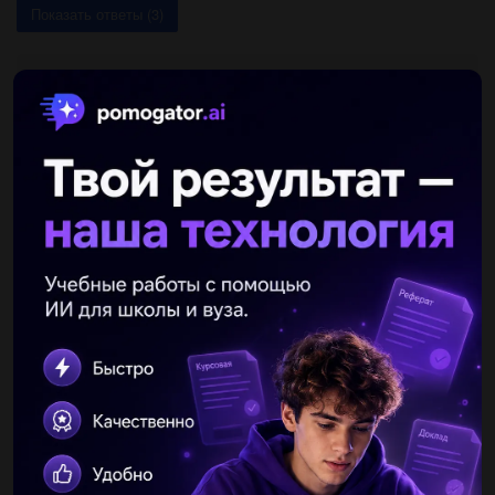
Показать ответы (3)
Другие вопросы по теме Физика
Не007
03.08.2019 23:40
Почему происходит изменение внутренней энергии пружины
при ее сжатии? (дать развернутый ответ)...
long6
03.08.2019 23:40
Материальная точка двигалась по окружности радиусом 2 м .
определите путь и модуль перемещения через 1/4 ,1/2 части
оборота и полный оборот...