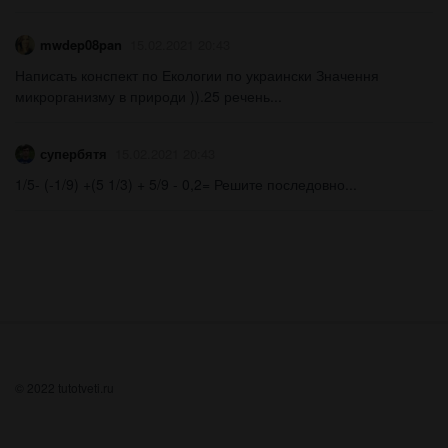
mwdep08pan
15.02.2021 20:43
Написать конспект по Екологии по украински Значення
микрорганизму в природи )).25 речень...
супербятя
15.02.2021 20:43
1/5- (-1/9) +(5 1/3) + 5/9 - 0,2= Решите последовно...
© 2022 tutotveti.ru