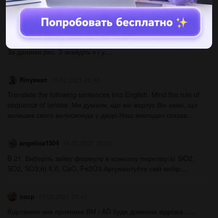
гул церковный,в...
gmunaitbas
15.02.2021 20:43
За даними рис. 3 знайдіть х і у....
Rinyasan
15.02.2021 20:43
Translate the following sentences into English. Mind the rule of
sequence of tenses. Ми думали, що він жартує.Він каже, що
залишив свого велосипеда у дворі.Наш викладач сказав...
angelina1504
15.02.2021 20:43
B 21. Виберіть зайву формулу в кожному переліку:а) SiO2,
SO2, SO3;б) К,0, CaO, Fe2O3.Аргументуйте свій вибір.​...
ппср
15.02.2021 20:43
Відстанню між прямими ВМ і AD буде довжина відрізка…​...