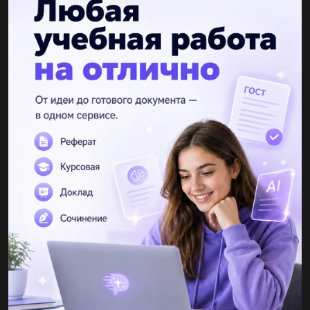
Процесс приватизации жилья в 1990-е годы привел к росту
какого из видов семейных доходов? а.зарплаты б.доходов от
предпринимательской деятельности в.соц.выплат г.доходов от
собственности...
gurulezz1257
07.04.2020 15:30
На начало года золотые резервы страны составляли 250 млрд
ден. ед. На конец года количество денег в обращении
увеличилось на 15 %. Рассчитайте, на сколько следует
увеличить золотые...
Zorozila90
26.10.2021 07:22
решить задачу по бухгалтерскому учету...
Lerkashkablreva1103
15.02.2021 20:43
Рождество.Чудится в этом слове крепкий,морозный
воздух,льдистая чистота и снежность. Синеватый рассвет
белеет. Снежное кружево деревьев легко,как воздух. Плавает