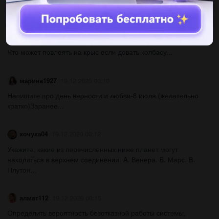
довать им колбасу?​...
Кирюха55555
19.12.2020 00:07
Что может повлеять на крыс если довать колбасу​...
марина1927
19.12.2020 00:10
Напишите про день верности и любви-8 июля.(желательно
кратко)Заранее...
хочуха04
19.12.2020 00:12
Укажите, какие из перечисленных ниже планет могут
находиться в верхнем соединении. A. Венера. Б. Марс. В.
Плутон...
алмат112
19.12.2020 00:15
Определить вероятность безотказной работы системы,