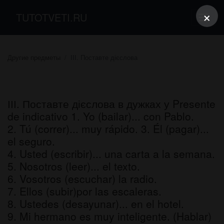
×
TUTOTVETI.RU
Другие предметы
ІІІ. Поставте дієслова
ІІІ. Поставте дієслова в дужках у Presente
de indicativo 1. Yo (bailar)... con Pablo.
2. Tú (correr)... muy rápido. 3. Él (pagar)...
el seguro.
4. Usted (escribir)... una carta a la semana.
5. Nosotros (leer)... el texto.
6. Vosotros (escuchar) la radio.
7. Ellos (subir)por las escaleras.
8. Ustedes (desayunar)... en el hotel.
9. Mi hermano es muy inteligente. (Hablar)