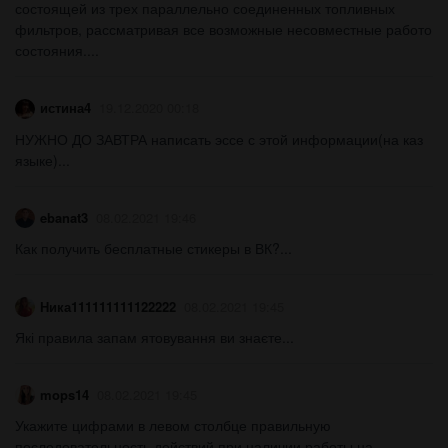
состоящей из трех параллельно соединенных топливных
фильтров, рассматривая все возможные несовместные работо
состояния....
истина4
19.12.2020 00:18
НУЖНО ДО ЗАВТРА написать эссе с этой информации(на каз
языке)...
ebanat3
08.02.2021 19:46
Как получить бесплатные стикеры в ВК?...
Ника111111111122222
08.02.2021 19:45
Які правила запам ятовування ви знаєте​...
mops14
08.02.2021 19:45
Укажите цифрами в левом столбце правильную
последовательность действий при наличии работы на