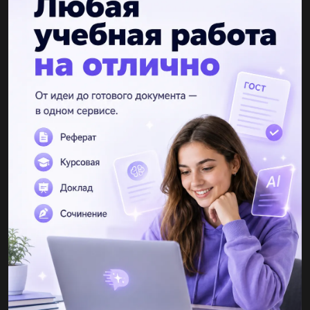
Vivís vosotros en Cherkasi?
Los alumnos contestan a las preguntas de la profesora.
Mi papá trabaja en la oficina.
Другие вопросы по теме Другие предметы
artem0941
19.12.2020 00:07
люди мне надо урыть одну девку она утверждает то что
крысам можно довать колбасу, и что с крысами будет если