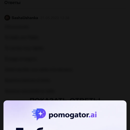
Ответы
SashaUshanka
31.05.2023 13:38
Объяснение:
Yo bailo con Pablo.
Tú corres muy rápido.
Él paga el seguro.
Usted escribe una carta a la semana.
Nosotros leemos el texto.
Vosotros escucháis la radio.
ПОКАЗАТЬ ОТВЕТЫ
Ellos suben por las escaleras.
Ustedes desayunan en el hotel.
Mi hermano habla inglés, francés, español.