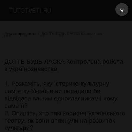
×
TUTOTVETI.RU
Другие предметы
ДО ІТЬ БУДЬ ЛАСКА Контрольна
ДО ІТЬ БУДЬ ЛАСКА Контрольна робота
з українознавства
1. Розкажіть, яку історико-культурну
пам`ятку України ви порадили би
відвідати вашим однокласникам і чому
саме її?
2. Опишіть, хто такі корифеї українського
театру, як вони вплинули на розвиток
культури?