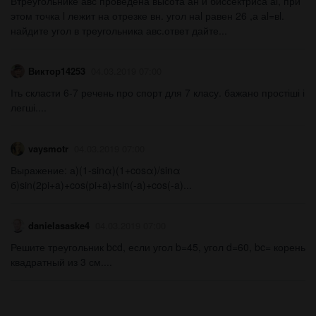
Втреугольнике авс проведена высота ан и биссектриса аl, при
этом точка l лежит на отрезке вн. угол наl равен 26 ,а аl=вl.
найдите угол в треугольника авс.ответ дайте...
Виктор14253
04.03.2019 07:00
Іть скласти 6-7 речень про спорт для 7 класу. бажано простіші і
легші....
vaysmotr
04.03.2019 07:00
Выражение: а)(1-sinα)(1+cosα)/sinα
б)sin(2pi+a)+cos(pi+a)+sin(-a)+cos(-a)...
danielasaske4
04.03.2019 07:00
Решите треугольник bcd, если угол b=45, угол d=60, bc= корень
квадратный из 3 см....