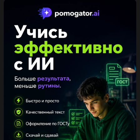
Другие вопросы по теме Другие предметы
ffffffd639473
04.05.2020 16:25
Информатика Решение проблемы с компьютера включает в
себя следующие основные этапы. Расставь их в правильном
порядке: Анализ результатов решения проблемы Постановка...
olgastavovaya1
04.05.2020 16:24
Как сделать костюм валькирии?...