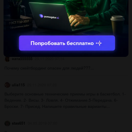
PHVRVOH
04.05.2020 16:23
кто то перевести на украинский язык ​...
alexanikulina2
29.11.2020 06:47
Составьте и прокомментируйте структуру управления школой.​
...
ната555555
29.11.2020 07:14
Почему скейтбординг опасен для людей???...
ulia115
29.11.2020 07:23
Выберите основные технические приемы игры в баскетбол. 1-
Ведение. 2- Висы. 3- Ловля. 4- Отжимание.5-Передача. 6-
Броски. 7- Присед. Напишите правильные варианты...
stas651
04.03.2019 07:00