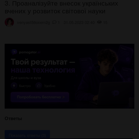
3. Проаналізуйте внесок українських
вчених у розвиток світової науки
venyast56oxem2g
1 31.05.2023 02:40
15
Ответы
Показать ответы (3)