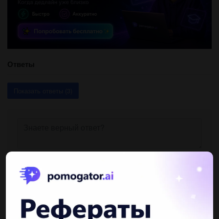
Ответы
Показать ответы (3)
Другие вопросы по теме Другие предметы
DenisBru4anovvv
07.12.2021 07:15