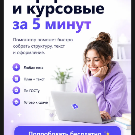
Задача 1 В 35 г сахара растворили 65 г воды.Какова массовая
доля сахара в полученном растворе?...
ppqpl
17.05.2021 14:52
Послідовність розкроювання спідниці​...
Monika950
17.05.2021 14:54
Ухты пухты решить! Контрольная...
nemat110909oy85z9
17.05.2021 14:56
Контрольние вопросам: 1) для чото нужен осциллограф 2) чем
измерения с отличается от вимврювання вольтметром? 3) чем
измерения с отличается от вимврювання частотометр? 4)
зачем...
филя24
17.05.2021 14:56