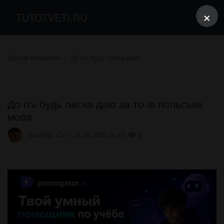
×
TUTOTVETI.RU
Другие предметы
До іть будь ласка даю
До іть будь ласка даю за то ів польська
мова
Nilu2002
1 31.05.2023 06:10
2