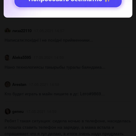
Рассмотри эти изобретения, определи их роль в жизни
каждого человека. Опиши одно из изобретений и обоснуй его
роль именно в твоей поседневной жизни.​...
лиза22110
17.05.2021 14:57
Написати:похiднi i не похiднi прийменники​...
Aleks5595
17.05.2021 14:59
Нано технологиясы такырыбы туралы баяндама​...
Arestan
17.05.2021 14:59
Кто будет играть в майн пишите в дс: Lero#9869...
geneu
17.05.2021 14:59
Ребят ! такая ситуация: сидела ночью в телефоне, насиделась
и пошла ставить телефон на зарядку, а мама встала и
спрашивает что я тут делаю, в итоге очень надо придумать