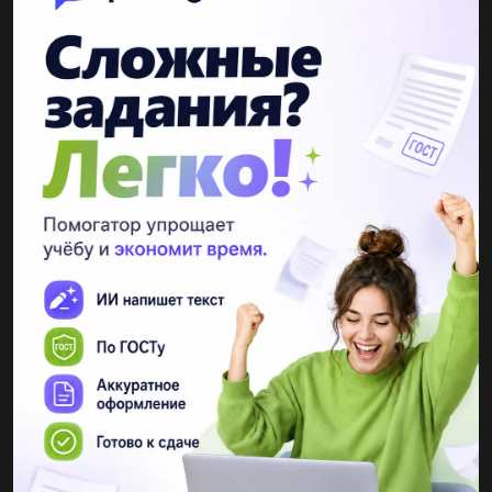
MITSUHA
19.01.2021 19:22
Что из перечисленного относят части побега? 1. корневище 2.
корнеплод 3. корневой волосок 4. узел...
F228o228X
04.03.2022 06:23
Что такое и что относится к абиотическим факторам и к
биотическим...
byilyas
20.09.2019 14:10
1. согласно теории дарвина сезонную смену окраски шерсти у
зайца-беляка можно объяснить организма целесообразно
изменяться в соответствии с условиями мутационной
изменчивостью и действием...
niknikiforov91
20.09.2019 14:10
Дополните предложения 1 в печени находиться 2
возбудителем халеры является...