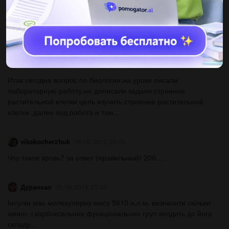
Stephan229
06.09.2019 23:40
Напишите сообщение на тему плоские черви...
Diana2005123105
06.09.2019 23:40
Итак сегодня вопрос по биологии.на уроке писали
лабораторную работу,не дописали задали строение
растительной клетки цель изучить строение растительной
клетки .далее ход работа и там...
vikakocherzhuk
06.09.2019 23:40
Что такое кровь? за ответ (правильный) 20б....
Дурачкао
06.09.2019 23:40
Інсулін має молекулярну масу 5610 а.о.м. визначити скільки
аміно- і карбоксильних функціональних груп входить до його
складу...