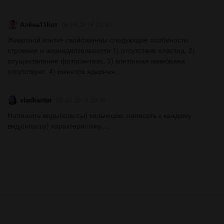
Алёна11Кот
06.09.2019 23:40
Животной клетке свойственны следующие особености
строения и жизнидеятельности 1) отсутствие пластид, 2)
осуществление фотосинтеза, 3) клеточная мембрана
отсутствует, 4) имеется ядерная...
vladkanter
06.09.2019 23:40
Напишите виды(классы) кольчецов. написать к каждому
виду(классу) характеристику....