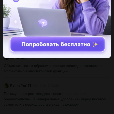
ОверДовн
24.05.2019 09:20
Привидите примеры влияния экологических факторов на ваш
организм...
janeair6994
24.05.2019 09:20
Напишите сравнительную таблицу сперматогенеза и
овогенеза....
IiiPON4IKiiI
04.10.2019 21:30
Объясните каким образом строение пластид позволяет ей
эффективно выполнять свои функции...
Polino4ka171
04.10.2019 21:20
Почему навоз рекомендуют вносить при осенней
обработкепочвы, а минеральные удобрения- перед посевом
семян или в период роста в виде подкормок...