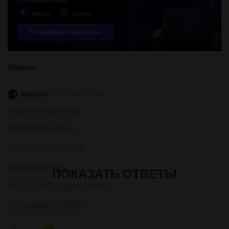
Ответы
Was1231
06.05.2022 06:00
генеалогічний метод
близнюковий метод
цитогенетичний метод
біохімічні методи
ПОКАЗАТЬ ОТВЕТЫ
методи молекулярної генетики
метод дерматогліфіки