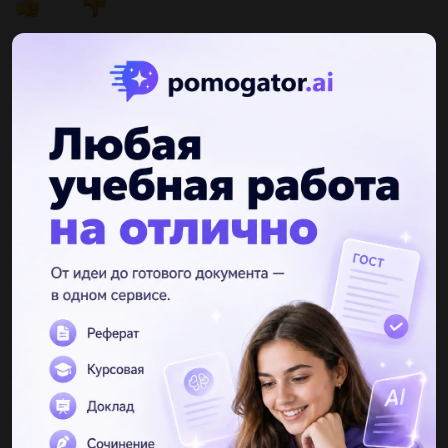
Другие вопросы по теме Биология
Lutiypacan1437
24.05.2019 09:20
Сделать рефират на тему: роль тепла в жизни ростений...
nasowmza
24.05.2019 09:20
Какие меры принемают для борьбы с заболеваниями,
вызываемыми бактериями?...