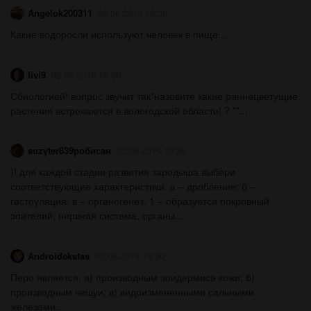
Angelok200311
02.06.2019 19:30
Какие водоросли используют человек в пище...
livi9
02.06.2019 19:30
Сбиологией! вопрос звучит так*назовите какие раннецветущие
растения встречаются в вологодской области! ? **...
suzyter839робисан
02.06.2019 19:30
)! для каждой стадии развития зародыша выбери
соответствующие характеристики. а – дробление; б –
гаструляция; в – органогенез. 1 – образуется покровный
эпителий, нервная система, органы...
Androidekstas
02.06.2019 19:30
Перо является: а) производным эпидермиса кожи; б)
производным чешуи; в) видоизмененными сальными
железами...