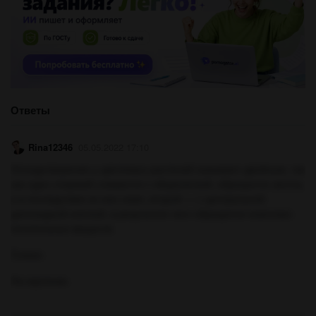
Ответы
Rina12346
05.05.2022 17:10
Оплодотворение у цветковых растений называют двойным, так
как один спермий сливается с яйцеклеткой, образуется зигота,
а в последствии из нее семя, второй — с центральной
диплоидной клеткой, в результате чего образуется комплекс
питательных веществ.
Cхема:
На картинке.