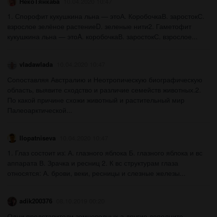
НекоТянка6a
10.04.2020 10:47
1. Спорофит кукушкина льна — этоА. КоробочкаВ. заростокС.
взрослое зелёное растениеD. зеленые нити2. Гаметофит
кукушкина льна — этоA. коробочкаВ. заростокС. взрослое...
vladawlada
10.04.2020 10:47
Сопоставляя Австралию и Неотропическую биографическую
область, выявите сходство и различие семейств животных.2.
По какой причине схожи животный и растительный мир
Палеоарктической...
llopatniseva
10.04.2020 10:47
1. Глаз состоит из: А. глазного яблока Б. глазного яблока и вс
аппарата В. Зрачка и ресниц 2. К вс структурам глаза
относятся: А. брови, веки, ресницы и слезные железы...
adik200376
08.10.2019 00:20
Одни представители земноводных а другие дополните ​...