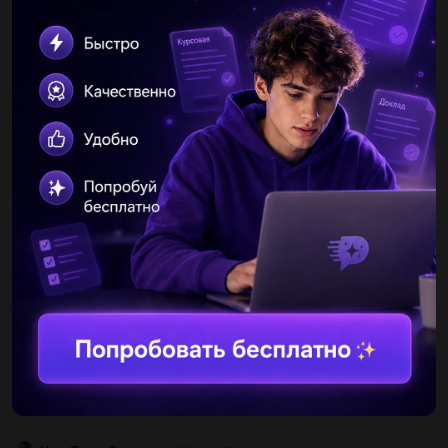
Другие вопросы по теме Биология
banana1106
07.08.2019 15:20
Органоит который является энергией клетки зарание...
Ден0Морозов
28.01.2022 19:27
Яких два відділи, має кишечник тварин?...
Ольга5555555555
10.04.2020 10:47
1. Скрестили коричневую морскую свинку с черной. Ген,
отвечающий за проявление черной окраски, является
доминантным, а особи, участвующие в скрещивании, будут
гомозиготны...