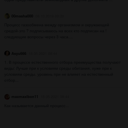
00masha000
08.10.2019 00:20
Процесс газообмена между организмом и окружающей
средой-это ? подписываюсь на всех кто подписан на ! ​
следующие вопросы через 3 часа....
Asyu666
18.05.2021 08:44
1. В процессе естественного отбора преимущества получают
виды: Лучше при к условиям среды обитания, хуже при к
условиям среды. уровень при не влияет на естественный
отбор...
maxmaxibon11
18.05.2021 08:44
Как называется данный процесс​...