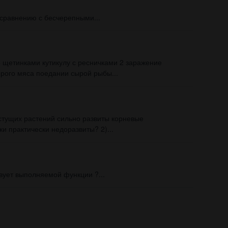
сравнению с бесчерепными...
о щетинками кутикулу с ресничками 2 заражение
рого мяса поедании сырой рыбы...
растущих растений сильно развиты корневые
ки практически недоразвиты? 2)...
твует выполняемой функции ?...