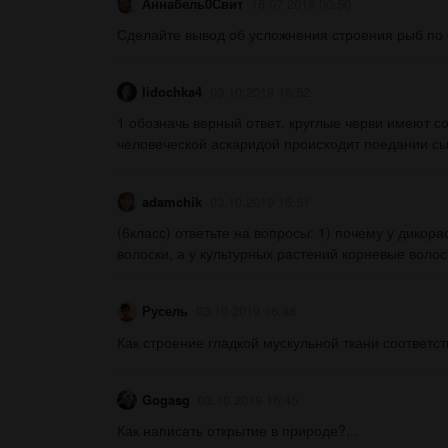
Аннабель0Свит
16.07.2019 00:50
Сделайте вывод об усложнения строения рыб по 
lidochka4
03.10.2019 16:52
1 обозначь верный ответ. круглые черви имеют с
человеческой аскаридой происходит поедании сы
adamchik
03.10.2019 16:51
(6класс) ответьте на вопросы: 1) почему у дико
волоски, а у культурных растений корневые волос
Русель
03.10.2019 16:48
Как строение гладкой мускульной ткани соответс
Gogasg
03.10.2019 16:45
Как написать открытие в природе?...