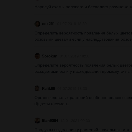
Нарисуй схемы полового и бесполого размножени
лох251
01.07.2019 18:30
Определить вероятность появления белых цветов
розовыми цветами если у наследствования розов
Sorokun
01.07.2019 18:30
Определите вероятность появления белых цветов
роз.цветами,если у наследования промежуточный 
Ralik89
01.07.2019 18:30
Органы ядовитых растений особенно опасны силь
d)цветы e)семен...
titan9064
12.01.2021 09:30
Продукты выделения у растений: начальные и ко