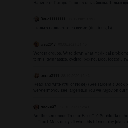
Напишите Питера Пена на английском. Только крат
Зина11111111
08.05.2021 21:36
, только полностью со всеми (do, does, is)​​...
aisa2017
08.05.2021 21:40
Work in groups. Write down what medi- cal problems 
tennis, gymnastics, cycling, boxing, judo, football, s
ольга2444
28.10.2020 12:43
Read and write (trul or Nolse) (See student s Book
weretermoYou see largerRE$ You we rugby on ourYou
лилия371
28.10.2020 12:43
Are the sentences True or False? 0 Sophie likes 
True1 Mark enjoys it when his friends play jokes 