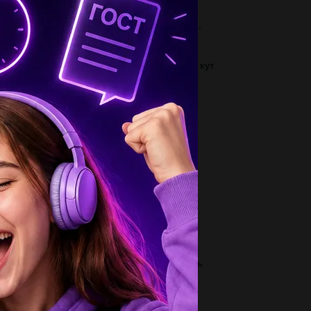
-2| |x+4| возведение обоих частей в квадрат...
2
трикутнику abc a=50 b=70 визначити гострий кут
ворений бісектрисами даних...
3
згадайте зашифрованное слово, получите
звание места возникновения русского...
2
ень сильно Есть ли у нас математики? Два
имерчика и Ваши. Заранее большое....
2
о стереометрия.Не понимаю как решать. ​...
1
му в західній частині розташована більшість
ітових міст у Європі...
2