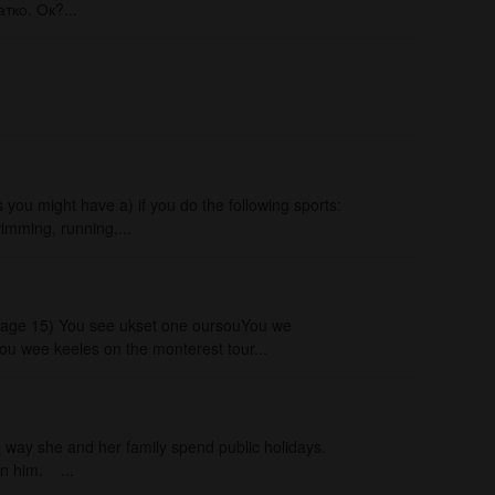
ко. Ок?...
you might have a) if you do the following sports:
wimming, running,...
 page 15) You see ukset one oursouYou we
 wee keeles on the monterest tour​...
the way she and her family spend public holidays.
on him. ...