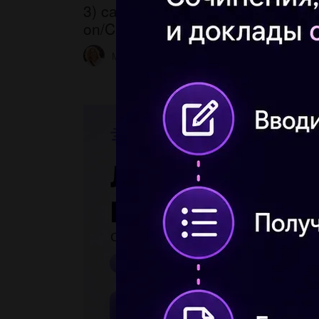
3) capital/the/is/of/Kyiv/Ukraine. 4)
on/Christmas/of/celebrate/Ukrainia
Molly11111
1 31.05.2023 02:31
7