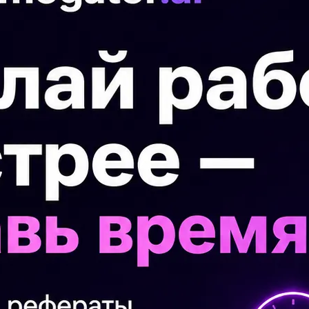
der to make sentences. (Ilocmas crosа 6
П
речення) 1)
МИ
My 2) favourite/Her/is/subject/Science.