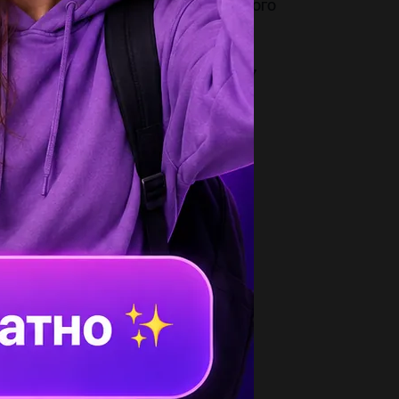
ПИШИТЕ ПРИЧАСТИЕ И ГЛАГОЛ, ОТ КОТОРОГО
О ОБРАЗОВАНО. 1. (Пристреленное,...
3
инна большого основание трапеции равна 7
,а расстояние между средними...
3
равствуйте с химией. очень...
2