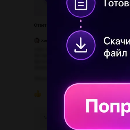
Ответы
Хелена007
31.05.2023 06:00
ответ: My town has got beautiful parks
Her favourite subject is Science
Kyiv is the capital of Ukraine
Ukrainians celebrate Christmas on the 7th of Januar
ПОКАЗ
Объяснение: если не трудно отметь как лучший 