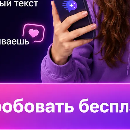
ЗА
ОН
Дл
см
Зд
y
АТЬ ОТВЕТЫ
ответ