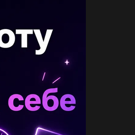
опулярные вопросы
Нминб)минмин7)2)BoynasicennaOmbeni(​...
1