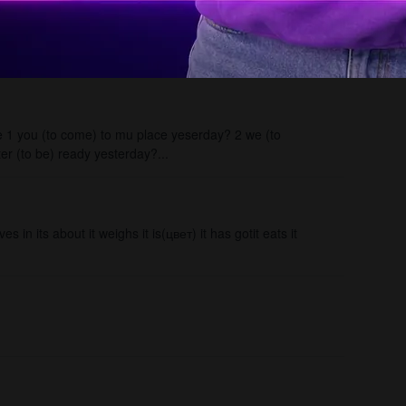
 1 you (to come) to mu place yeserday? 2 we (to
er (to be) ready yesterday?...
n its about it weighs it is(цвет) it has gotit eats it