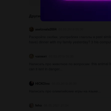
Другие вопросы по теме Английский язык
aselznala2004
03.03.2019 05:30
Раскройте скобки, употребляя глаголы в past simle
have) dinner with my family yesterday? 3 his comput
чапмит
03.03.2019 05:30
Написать про животное по вопросам: this animal lives i
can it isnt in danger...
HICKOinc
03.03.2019 05:30
Написать про олимпийские игры на языке...
feho
08.05.2021 21:34