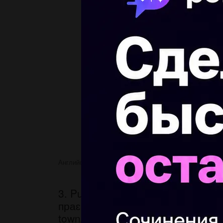
Английский язык
3. Put the words in the correct
3. Put the words in the correct or
праɛшьиоMу порядку утворюючи 
town/has/beautiful/My/got/parks. "