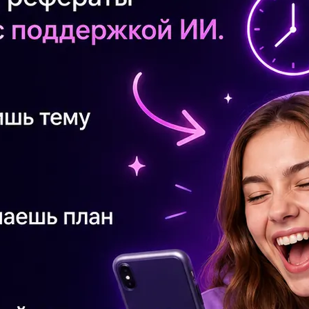
ns/the 7th/January.
|x
У 
ут
Ра
на
Оч
пр
эт
Чо
св