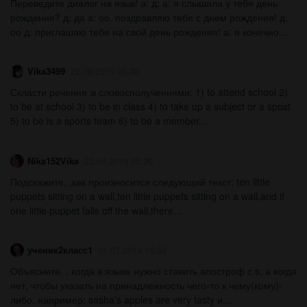
Переведите диалог на язык! а: д: а: я слышала у тебя день
рождение? д: да а: оо. поздравляю тебя с днем рождения! д:
оо д: приглашаю тебя на свой день рождения! а: я конечно...
Vika3499
22.09.2019 05:30
Скласти речення зі словосполученнями: 1) to attend school 2)
to be at school 3) to be in class 4) to take up a subject or a spost
5) to be is a sports team 6) to be a member...
Nika152Vika
22.09.2019 05:30
Подскажите, ,как произносится следующий текст: ten little
puppets sitting on a wall,ten little puppets sitting on a wall,and if
one little puppet falls off the wall,there...
ученик2класс1
01.07.2019 16:50
Объясните, , когда в языке нужно ставить апостроф с s, а когда
нет, чтобы указать на принадлежность чего-то к чему(кому)-
либо. например: sasha’s apples are very tasty и...