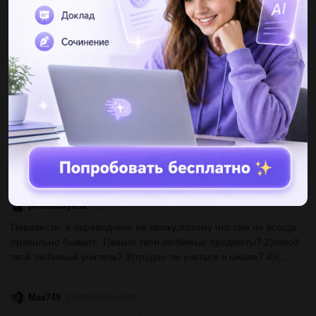
AlinaAlina2672
22.09.2019 05:30
Переведите в косвенную речь надо 1)chris career co-ordinator
said chris use the internet.many schools and colleges have
websites where you can research your options 2)the...
русел222033
22.09.2019 05:30
Read the sentences.find the incorrect word and spell it correctly.
5.he said , hight, when he saw her. 6. eye like riding a bike. 7.
buy,buy -said the girl. 8.i go two moscow...
polinabaysha
22.09.2019 05:30
Перевести. в переводчике не ввожу,потому что там не всегда
правильно бывает. 1)какие твои любимые предметы? 2)какой
твой любимый учитель? 3)трудно ли учиться в школе? 4)с...
Max749
22.09.2019 05:30