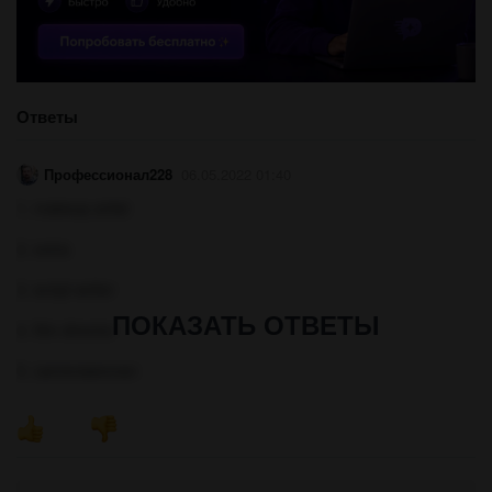
Ответы
Профессионал228
06.05.2022 01:40
1. makeup artist
2. extra
3. script writer
ПОКАЗАТЬ ОТВЕТЫ
4. film director
5. camerawoman