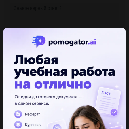
Другие вопросы по теме Английский язык
Танюшксав
17.06.2019 07:00
Раскрыть скобки. употребляя глаголы в present indefinite или
present continuous 1. where is john? he (to play) football in the
yard. 2. i not (to like) the picture you (to...
1innic11
17.06.2019 07:00
Vi. подчеркните модальные глаголы и их эквиваленты в
предложениях, переведите предложения на язык. 1. you
shouldn’t miss your lectures and seminars. 2. i haven’t been
able...