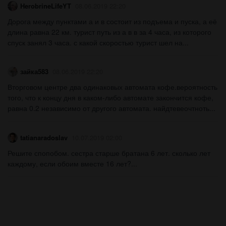
HerobrineLifeYT
08.06.2019 22:20
Дорога между пунктами а и в состоит из подъема и пуска, а её
длина равна 22 км. турист путь из а в в за 4 часа, из которого
спуск занял 3 часа. с какой скоростью турист шел на...
зайка583
08.06.2019 22:20
Вторговом центре два одинаковых автомата кофе.вероятность
того, что к концу дня в каком-либо автомате закончится кофе,
равна 0.2 независимо от другого автомата. найдтевеочтноть...
tatianaradoslav
10.07.2019 02:00
Решите спопобом. сестра старше братана 6 лет. сколько лет
каждому, если обоим вместе 16 лет?...