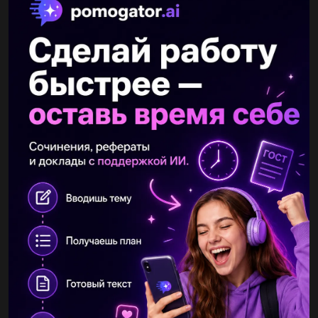
Другие вопросы по теме Алгебра
byrdo98
08.06.2019 22:20
(х-4)^2+(х+9)^2=2х^2 решить то при постановке ответ не
сходится...
Shishmariya
08.06.2019 22:20
Выражение а)2 корень из 5-корень из 125+3 корень из 20.б) 3
корень из 2*4 корень из 10* на корень из 5....
Katylopy
08.06.2019 22:20
Прямая а не лежащая в плоскости квадрата авсд параллельна
его стороне вс . выясните взаимное расположение прямых а и
сд и найдите угол между ними...
Говницооо
08.06.2019 22:20
От пристани по течению реки отплыл плiт.через 1 ч 20 мин от