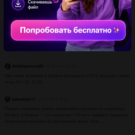
этой пристани отправился катер, который догнал плот на
расстоянии 5км от пристани.найдите скорость движения
плота,...
niuaki
08.06.2019 22:20
Выражение а)2 корень из 5-корень из 125+3 корень из 20.б) 3
корень из 2*4 корень из 10* на корень из 5...
AllaStepanova85
08.06.2019 22:20
При каких значения k график функции y=x^2+k проходит через
точку m(-1,5; -5,75)...
sahechka111
08.06.2019 22:20
Первую половину трассы автомобиль проехал со скоростью
90 км/ч, а вторую — со скоростью 110 км/ч. найдите среднюю
скоростьавтомобиля на протяжении всего пути...