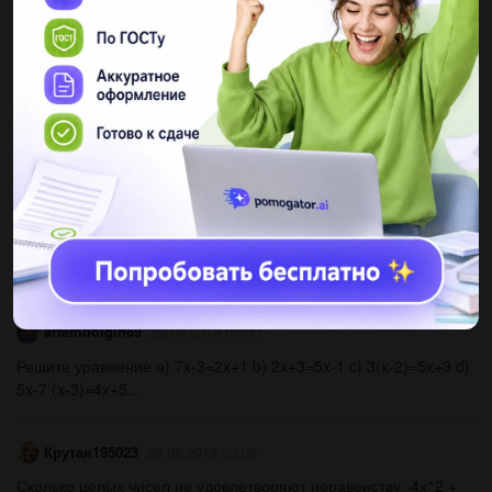
Путешественник переплыл океан на яхте со средней
скоростью 30 км/ч. обратно от летел на самолете со
скоростью 570 км/ч. найдите среднюю скорость петешес
твенника на протяжении всего...
alekseevvv
26.06.2019 03:00
Постройте график функции y=-1/3x. найдите по графику; а)
значение функции, соответствующее значению аргумента,
равному -3; -1; 1; 3; б) значени аргумента, которому
соответствует значение...
artemdolgin69
26.06.2019 03:00
Решите уравнение а) 7x-3=2x+1 b) 2x+3=5x-1 c) 3(x-2)=5x+3 d)
5x-7 (x-3)=4x+5...
Крутая195023
26.06.2019 03:00
Сколько целых чисел не удовлетворяют неравенству -4х^2 +