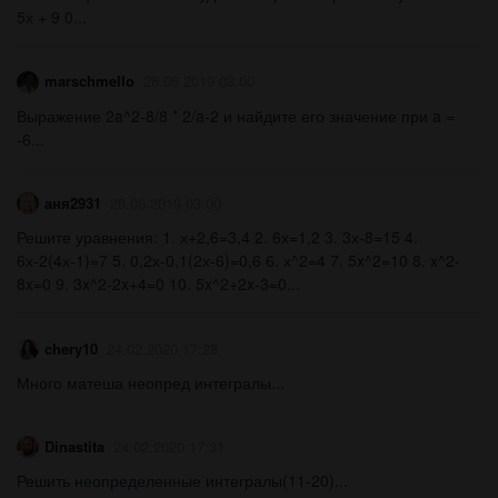
5х + 9 0...
marschmello
26.06.2019 03:00
Выражение 2a^2-8/8 * 2/a-2 и найдите его значение при a =
-6...
аня2931
26.06.2019 03:00
Решите уравнения: 1. х+2,6=3,4 2. 6х=1,2 3. 3х-8=15 4.
6х-2(4х-1)=7 5. 0,2х-0,1(2х-6)=0,6 6. х^2=4 7. 5x^2=10 8. x^2-
8x=0 9. 3x^2-2x+4=0 10. 5x^2+2x-3=0...
chery10
24.02.2020 17:28
Много матеша неопред интегралы...
Dinastita
24.02.2020 17:31
Решить неопределенные интегралы(11-20)...