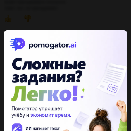
может принадлежать плоскости.
ответ: нет, не принадлежит.
Другие вопросы по теме Алгебра
maximmaxtin
26.06.2019 03:00
Вкорзине находятся 3 яблока,4 груши и 3 сливы.найдите
вероятность того,что случайно взятый из корзины фрукт
яблоко или слива....
Влад880035355
26.06.2019 03:00