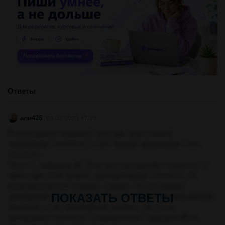
Ответы
али426
09.07.2020 17:19
Воспользуемся теоремой: если две точки прямой
принадлежат плоскости, то вся прямая принадлежит этой
плоскости.
Пусть С - середина АВ. Если она принадлежит плоскости, то
имеем две точки прямой, принадлежащие плоскости. По
вышеприведенной теореме, следует, что вся прямая
ПОКАЗАТЬ ОТВЕТЫ
принадлежит этой плоскости. Т.е. и точка В тоже принадлежит
плоскости, а это противоречит условию, что т.В не
принадлежит плоскости. Следовательно, середина АВ не