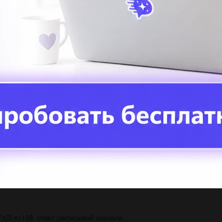
Wr
1.​.
Ох
по
на
Wh
тельно с объяснением Докажите неравенство : а⁴ +
7x)3⋅x=108. ответ (записывай сначала