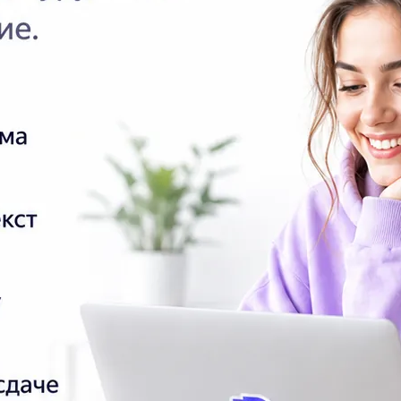
Ис
Об
со
V.
poi
По
со
Да
ра
Ре