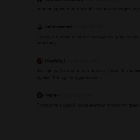
напиши уравнение прямой которая проходит через 
kodintsevmark
09.04.2021 20:02
Побудуйте в одній системі координат графіки функц
перетину​...
1KateWeg1
09.04.2021 20:03
Функція у=f(x) задана на проміжку [-4;4]. За графі
функції f(x). До іть будь-ласка...
Фурчик
09.12.2021 21:04
Постройте в одной координатной плоскости графи