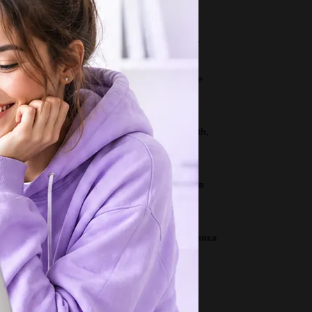
3
тория Казахстана Задание. Заполни схему....
1
означьте, на Ваш взгляд, само значительное
бытие XVI в. иобъясните свой выбор.​...
2
 Complete the sentences. Pollution, earth, health,
soned, filters, important,...
3
чему жидкость можно преливать из сосуда в
суд? Физика​...
1
н прямоугольник ABCD. Длина прямоугольника
вна 7, ширина 4. Через меньшую...
2
ши уравнение у меня 10мин​...
2