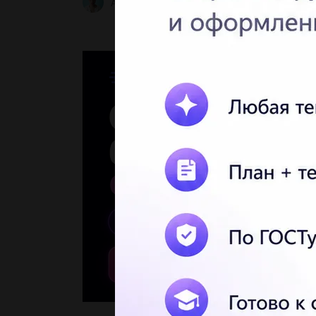
Arisha224
3 04.05.2022 21:05
5