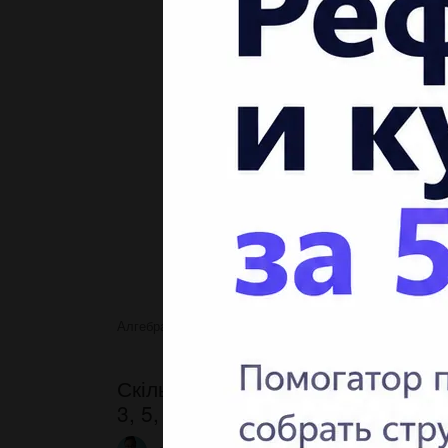
Алгебра
Скільки різних парних трицифрових
Скільки різних парних трицифров
3, 5, 7 і 8, якщо цифри в числі 