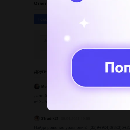
Ответы
Показать ответы (3)
Другие вопросы по теме Алгебра
Moran1
09.04.2021 19:53
, алгебра 8 класс, буду очень признателен, жела
в⁴ ≥ а³в + ав³...
21rudik21
09.04.2021 19:55
Найди решение уравнения: (3x)9⋅(9x4)3(3x3)5⋅(2