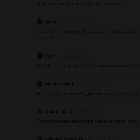
положительный корень):x1=;x2=.ответить! ​...
фифа1
09.04.2021 19:56
Не выполняя построения, найдите координаты точ
-2х +11....
Otto111
09.04.2021 19:56
Даю За неправильный ответ/спам жалоба,и 10 год
daniellarussel1
09.04.2021 20:00
Розв язати задачу: побудуйте кут:тангенс=2/7, сину
Unicorn135
09.04.2021 20:02
Скласти зведене квадратне рівняння корені якого д
mrarmen1999mailru
09.04.2021 20:02