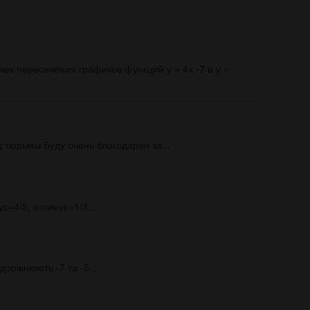
ек пересечения графиков функций у = 4х -7 и у =
 тюрьмы Буду очень благодарен за...
с=4/5, косинус=1/3.​...
орівнюють -7 та -5​...