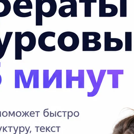
их чисел можна скласти із цифр 1, 2,
П
не повторюються?
Со
до