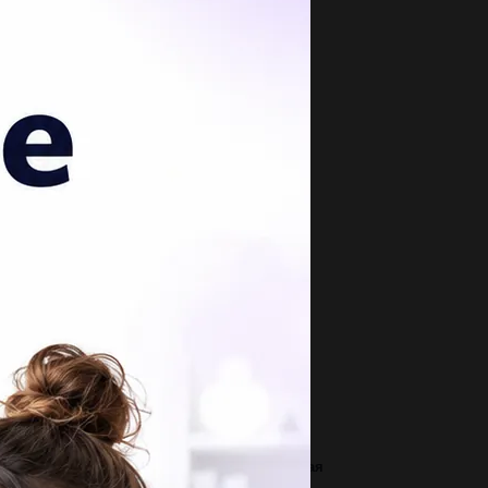
опулярные вопросы
чинение по роману а.с. Пушкина Капитанская
чка на тему Петр Гринёв - главный...