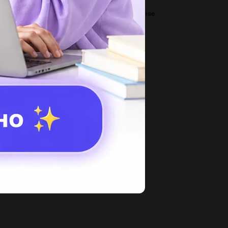
ite the nedative form of the sentences in Exercise
..
3
арактеризовать 4 группы звёзд (главная
следовательность, красные гиганты,...
3
до русскими буквами только по английски
at have you got, Don? I have got...
1