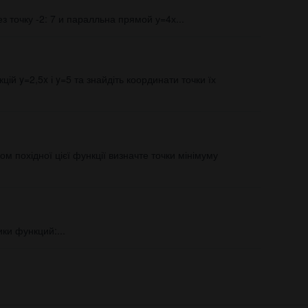
точку -2: 7 и паралльна прямой у=4х​...
ій y=2,5x і y=5 та знайдіть координати точки їх
ком похідної цієї функції визначте точки мінімуму
ки функций:...