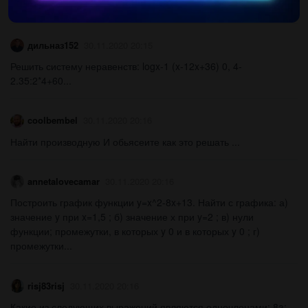
ответьте на 10 ( если хотите то и...
дильназ152
30.11.2020 20:15
Решить систему неравенств: logx-1 (x-12x+36) 0, 4-
2.35:2*4+60...
coolbembel
30.11.2020 20:16
Найти производную И обьясеите как это решать ​...
annetalovecamar
30.11.2020 20:16
Построить график функции y=x^2-8x+13. Найти с графика: а)
значение y при x=1,5 ; б) значение х при y=2 ; в) нули
функции; промежутки, в которых y 0 и в которых y 0 ; г)
промежутки...
risj83risj
30.11.2020 20:16
Какие из следующих выражений являются одночленами: 8a;