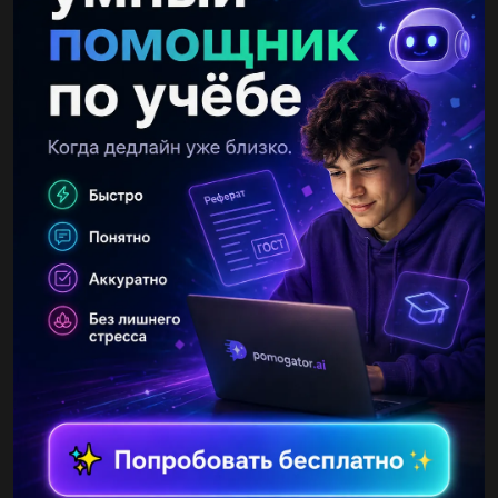
Другие вопросы по теме Алгебра
1941108
30.11.2020 20:15
Алгебра 8 класс, не поняла тему и не могу решать​...
brazervind
30.11.2020 20:15