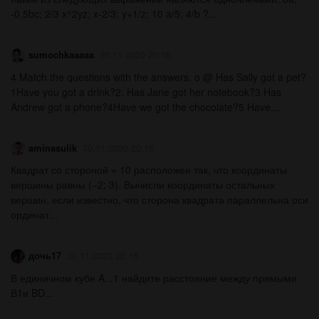
-0,5bc; 2/3 x^2yz; x-2/3; y+1/z; 10 a/5; 4/b ?​...
sumochkaaaaa
30.11.2020 20:16
4 Match the questions with the answers. o @ Has Sally got a pet?
1Have you got a drink?2. Has Jane got her notebook?3 Has
Andrew got a phone?4Have we got the chocolate?5 Have...
aminasulik
30.11.2020 20:16
Квадрат со стороной = 10 расположен так, что координаты
вершины равны (−2; 3). Вычисли координаты остальных
вершин, если известно, что сторона квадрата параллельна оси
ординат...
дочь17
30.11.2020 20:16
В единичном кубе A...1 найдите расстояние между прямыми
В1и BD...