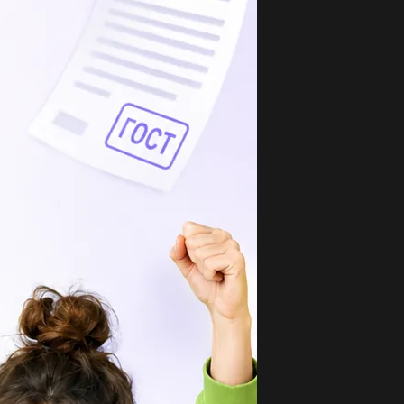
опулярные вопросы
 я мальчик ищу девку мне 13 мой номер
73453277​...