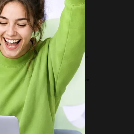
1
шите неполное квадратное уравнение ,
циональным х^2-5х=(12-2х)+х​...
1
елайте скореебуду очень благодарен​...
1
олько 8-значных чисел существует , которые
 начинаются , ни оканчиваются...
3
ень нужно 1- Как перевести целое десятичное
сло в «2», «8», «16»...
3
 апля масла находится в однородном
ектрическом поле, на которую...
1
к решить уравнение 400-х НУЖЕН ОТВЕТ!...
3