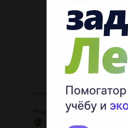
Алгебра
Решите систему уравнений(сб
Решите систему уравнений(сб с
Montyzzzz
2 05.05.2022 20:18
3