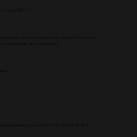
 а х+у=180° , !...
звешивание можно определить общий вес любых
ить общий вес всех арбузов?...
ем...
ределения y=корень3- x 1)3, 2) 5,3)-4, 4) 8...