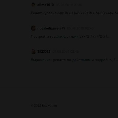
alima1010
05.08.2019 02:40
Решить уравнения: 3(x-1)=2(x+2) 3(x-5)-2(x+4)=-5x
novakelizaveta71
05.08.2019 02:40
Постройти график функции y=x^2-4x+4/2-x !...
3523512
05.08.2019 02:40
Выражение: решите по действиям и подробно, !...
© 2022 tutotveti.ru