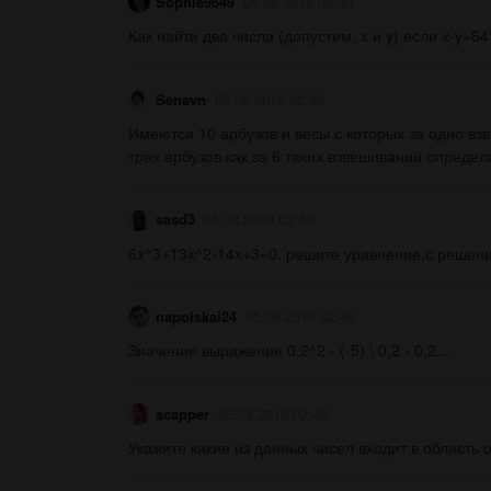
Sophie9649
05.08.2019 02:30
Как найти два числа (допустим, x и y) если х-у=64°,
Senavn
05.08.2019 02:30
Имеются 10 арбузов и весы с которых за одно в
трех арбузов как за 6 таких взвешиваний определ
sasd3
05.08.2019 02:40
6x^3+13x^2-14x+3=0. решите уравнение,с решени
napolskai24
05.08.2019 02:40
Значение выражения 0,2^2 - (-5) \ 0,2 - 0,2...
scapper
05.08.2019 02:40
Укажите какие из данных чисел входит в область оп