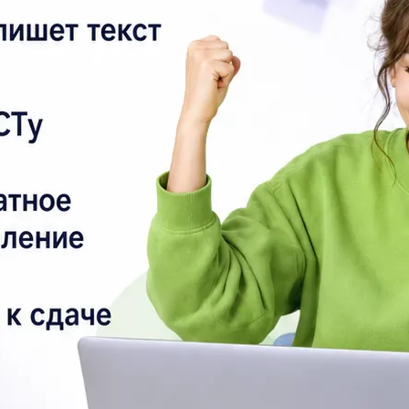
Ре
ра
Сд
Ск
не
оч
чи
9.
эл
Ка