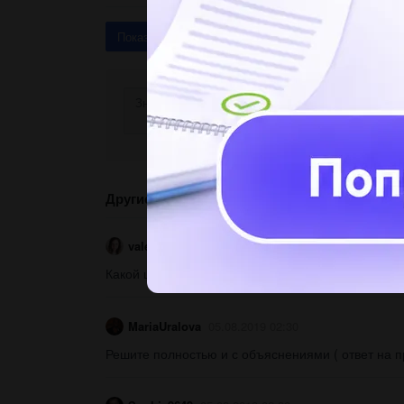
Показать ответы (3)
Другие вопросы по теме Алгебра
valera555132
05.08.2019 02:30
Какой цифрой оканчивается число 4 в 2016 степен
MariaUralova
05.08.2019 02:30
Решите полностью и с объяснениями ( ответ на про