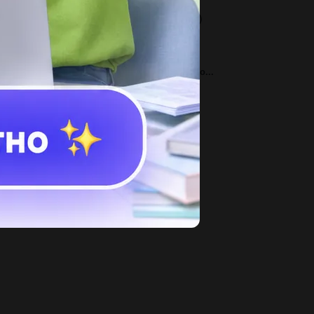
четырехугольнике АВСD сторона AB=у см. 1)
разите остальные стороны...
3
пишите из текста мезгіл и мекен үстеу нужно​...
3
ть ли у клеток инфузорий ядро...
1