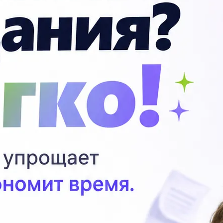
ложения)
П
Пр
874