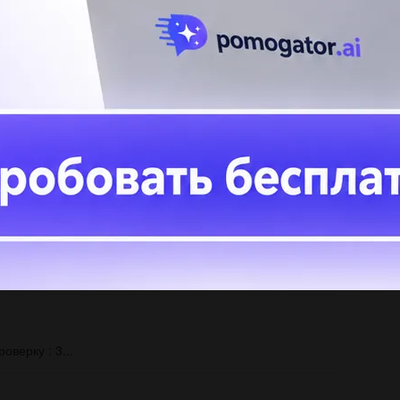
В 
Вы
Вы
Ес
и?...
верку : 3...