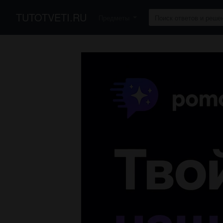
TUTOTVETI.RU
Предметы