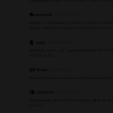
sasha2442
07.10.2019 19:40
Баржа в 1: 00 вышла из пункта а в пункт б, распол
баржа отправилась назад и вернулась в пункт а в 2
evagir
07.10.2019 19:40
Известно, что x1 и x2 - корни уравнения 5x²+4x-
3*x1*x2-x1-x2....
NEASA
04.10.2019 20:40
Решите уравнение методом новой переменой,(x^2-
LEXUS2705
04.10.2019 20:40
Треугольники abc и a1b1c1 подобны. ab=4, bc=6, 
a1b1c1....