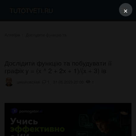
×
TUTOTVETI.RU
Алгебра
Дослідити функцію та
Дослідити функцію та побудувати її
графік y = (x ^ 2 + 2x + 1)/(x + 3) ів
шишловская
1 31.05.2023 20:00
1