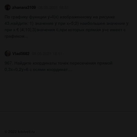
zhanara3109
08.05.2021 18:51
По графику функции y=f(x) изображенному на рисунке
43,найдите: 1) значение y при х=5;2) наибольшее значение y
при х € |4;10|;3)значения c,при которых прямая y=с имеет с
графиком...
Vlad5682
08.05.2021 18:51
967. Найдите координаты точек пересечения прямой
0,3x+0,2y=6 с осями координат.​...
© 2022 tutotveti.ru