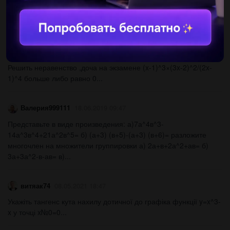
Найти наименьшее значение функции: y=8tgx-16x+4п-7 на
отрезке [-п/3; п/3]​...
Alishka1112
18.06.2019 09:39
Решить неравенство ,доча на экзамене (x-1)^3×(3x-2)^2/(2x-
1)^4 больше либо равно 0...
Валерия999111
18.06.2019 09:47
Представьте в виде произведения: а)7а^4в^3-
14а^3в^4+21а^2в^5= б) (а+3) (в+5)-(а+3) (в+6)= разложите
многочлен на множители группировки а) 2а+в+2а^2+ав= б)
3а+3а^2-в-ав= в)...
витяак74
08.05.2021 18:47
Укажіть тангенс кута нахилу дотичної до графіка функції y=x^3-
x у точці x№0=0...