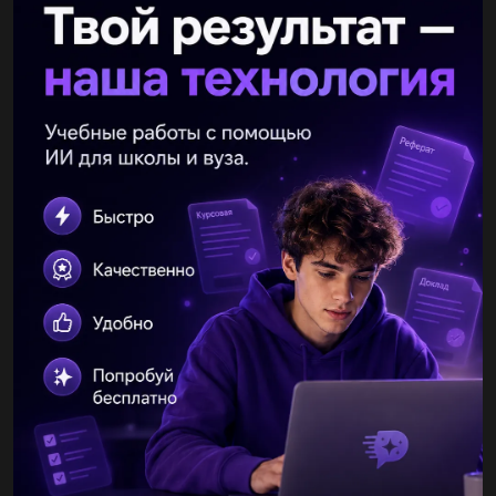
Вклассе 20 учеников из них отличниками являются 2 человека
хорошистами 6 удовлетворительно 10 и слабый уровень
подготовки у двух человек. учитель каждый урок вызывает
учащегося....
Vitomalc777
18.06.2019 09:28
А) скорость движения автомобиля задается формулой v=3t^2-
2t какой путь пройдетавтомобиль за первые 2с от начала
движения. help pls​...
оьмдды
18.06.2019 09:29
Y= (x^3-1)×(2x+5) в точке x0=1 найти производную...
лера2345
18.06.2019 10:50
Решить систему уравнений графическим...
anutik4
18.06.2019 09:35