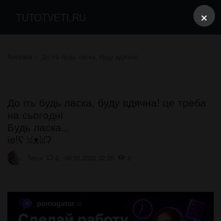
×
TUTOTVETI.RU
Алгебра
До іть будь ласка, буду вдячна!
До іть будь ласка, буду вдячна! це треба
на сьогодні
Будь ласка...
ів!ʕ ꈍᴥꈍʔ
Tenur
2 06.05.2022 02:26
2