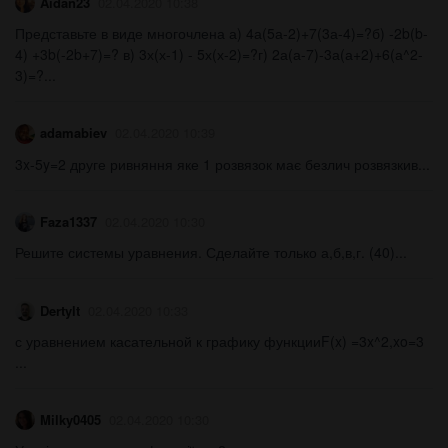
Aidan23
02.04.2020 10:38
Представьте в виде многочлена а) 4а(5а-2)+7(3а-4)=?б) -2b(b-
4) +3b(-2b+7)=? в) 3х(х-1) - 5х(х-2)=?г) 2а(а-7)-3а(а+2)+6(а^2-
3)=?​...
adamabiev
02.04.2020 10:39
3x-5y=2 друге ривняння яке 1 розвязок має безлич розвязкив...
Faza1337
02.04.2020 10:30
Решите системы уравнения. Сделайте только а,б,в,г. (40)...
Dertylt
02.04.2020 10:33
с уравнением касательной к графику функцииF(x) =3x^2,xo=3​
...
Milky0405
02.04.2020 10:30