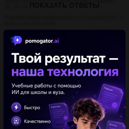
В результате почленного сложения получилось уравнение:
ПОКАЗАТЬ ОТВЕТЫ
-6у=-48; у=8
Подставив в первое уравнение вместо у 8, получим:3х-2•8=-1;
3х-16=-1; 3х=-1+16; 3х=15;
х=5
ответ: х=5;у=8
Другие вопросы по теме Алгебра