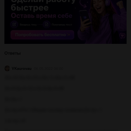
Ответы
VKaurovau
06.05.2022 06:00
{3(х+3)-2(у-2)=12 и 3(х-1)+4(у+1)=48
{3х+9-2у+4=12 и 3х-3+4у+4=48
{3х-2у=-1
{3х+4у=47|•(-1)Решим систему сложения:{3х-2у=-1
{-3х-4у=-47