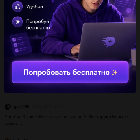
NeYch999
02.04.2020 10:29
Определи коэффициенты а, b и с линейного уравнения с
двумя переменными х-5у+2=0...
darina2605
02.04.2020 10:29
Производная функции при данном значении аргумента...
nsmorizevs
02.04.2020 10:29
Представь в виде произведения p8t16−1. Выбери правильный
ответ: другой ответ (p8t16−1)⋅(p8t16+1) (p4t8−1)⋅(p4t8+1)
p4t8−2p4t8+1...
igor2285
02.04.2020 10:38
Алгебра 9 класс Во сколько раз число 5! Фактариал Больше
суммы...