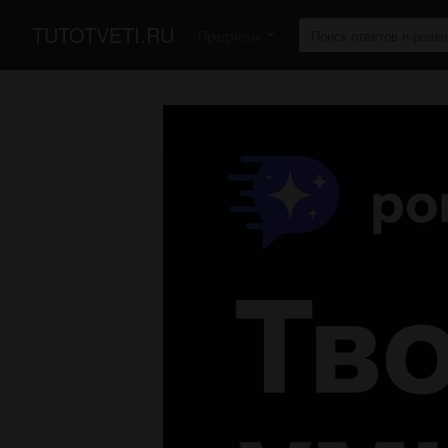
TUTOTVETI.RU
Предметы