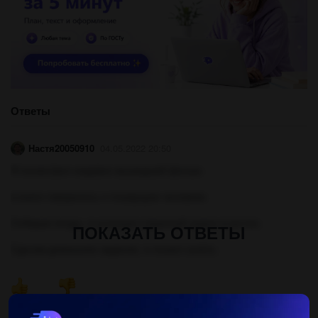
Ответы
Настя20050910
04.05.2022 20:50
Я посмотрел недавно вышедший фильм.
в книге говорилось о плывущем человеке.
Собирая ягоды, я услышал странный шорох в кустах.
ПОКАЗАТЬ ОТВЕТЫ
Сделав домашнее задание, я пошел гулять.