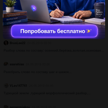
Vixsik
24.05.2019 03:00
Мини сочинение на тему значение морфем в словах языка...
Витуся111
24.05.2019 03:00
Составить диалог в магазине в етикетном виде что был...
BrusLee22
24.05.2019 03:00
Разбор слова по составу: осенний,берёзка,золотая,осиновая...
ssarahiss
24.05.2019 03:00
Разобрать слово по составу шаг и шажок...
VLev147741
24.05.2019 03:00
Турецкой земли ,турецкой морфологический разбор,...
serpermiakov
24.05.2019 03:00