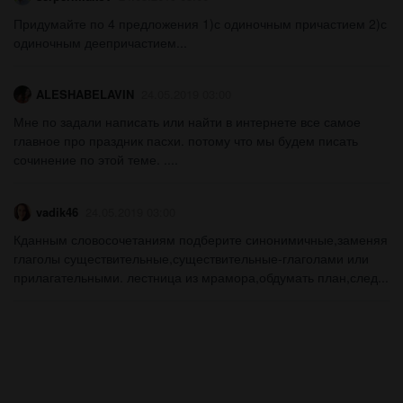
Придумайте по 4 предложения 1)с одиночным причастием 2)с
одиночным деепричастием...
ALESHABELAVIN
24.05.2019 03:00
Мне по задали написать или найти в интернете все самое
главное про праздник пасхи. потому что мы будем писать
сочинение по этой теме. ....
vadik46
24.05.2019 03:00
Кданным словосочетаниям подберите синонимичные,заменяя
глаголы существительные,существительные-глаголами или
прилагательными. лестница из мрамора,обдумать план,след...