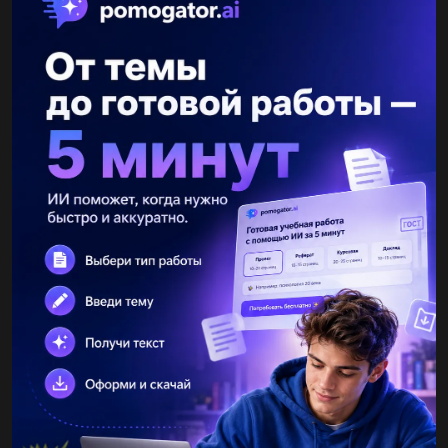
Другие вопросы по теме Русский язык
илья8551
24.05.2019 03:00
Запишите слова столбиком,справляясь при сомнении в
орфографическом словарике .допишите к ним однокоренные
а(к,кк)уратно, б..рьер, в..гон, дисц..плина , инж..нер,
ко(р,рр)идор...
tatyanablok
24.05.2019 03:00
Установка ракеты- ракетная установка,кисель из из из от из ....