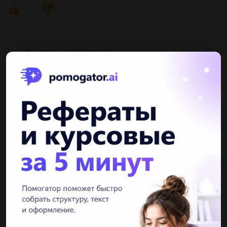
Другие вопросы по теме Физика
lbogdan2
23.04.2021 00:11
1) Чому при зменшенні сталої дифракційної ґратки
збільшується відстань між головними максимумами? 2)Що
називається роздільною здатність дифракційної ґратки?...
vasah
23.04.2021 00:04
во время строительства какого дома нужно использовать