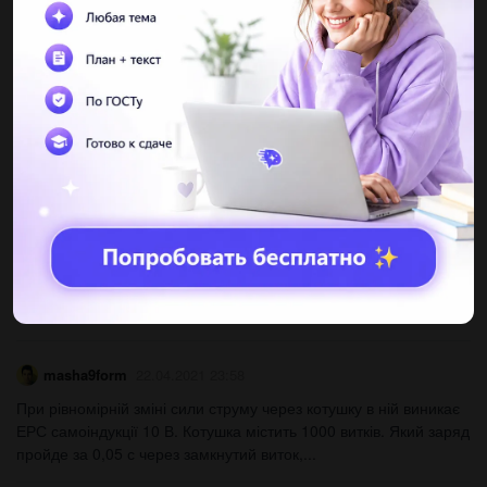
крепче водогонные трубы , трехэтажки или многоэтажки .
почему?​...
amina555658
23.04.2021 00:02
длина волны фиолетовых лучей света в вакуме 400 нм. На
сколько измениться длина волны этих лучей при переходе из
вакуума в воду, если скорость распростанение этих...
Banannaa
22.04.2021 23:59
Спортсмен массой 60 кг стоит на лыжах. Длина каждой лыжи
1,5 м, ширина 6 см. Какое давление оказывает спортсмен на
снег?...
masha9form
22.04.2021 23:58
При рівномірній зміні сили струму через котушку в ній виникає
ЕРС самоіндукції 10 В. Котушка містить 1000 витків. Який заряд
пройде за 0,05 с через замкнутий виток,...