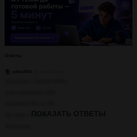
Ответы
узбек2004
05.05.2022 09:20
масса банки с молоком 3540гр
ручки выдерживают 2500
(3540-2500)/102=10.19H
ПОКАЗАТЬ ОТВЕТЫ
102-грамм -1 ньютон
Объяснение: