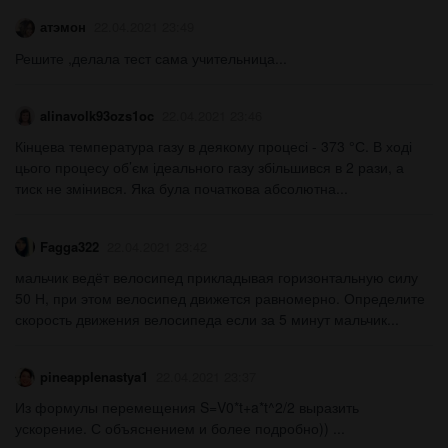
атэмон
22.04.2021 23:49
Решите ,делала тест сама учительница​...
alinavolk93ozs1oc
22.04.2021 23:46
Кінцева температура газу в деякому процесі - 373 °С. В ході
цього процесу об’єм ідеального газу збільшився в 2 рази, а
тиск не змінився. Яка була початкова абсолютна...
Fagga322
22.04.2021 23:42
мальчик ведёт велосипед прикладывая горизонтальную силу
50 Н, при этом велосипед движется равномерно. Определите
скорость движения велосипеда если за 5 минут мальчик...
pineapplenastya1
22.04.2021 23:37
Из формулы перемещения S=V0*t+a*t^2/2 выразить
ускорение. С объяснением и более подробно)) ​...